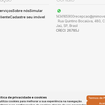
erviços
Sobre nós
Simular
1434165900
recepcao@jmimovel
liente
Cadastre seu imóvel
Rua Quintino Bocaiúva
,
480
,
C
Jaú
,
SP
,
Brasil
CRECI: 26785J
ítica de privacidade e cookies
Termos de P
utiliza cookies para melhorar a sua experiência na navegação.
Acei