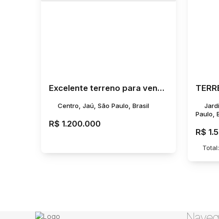
Excelente terreno para venda em ótima localização com 1410 m². **** ACEITA PROPOSTA NO VALOR********
Centro, Jaú, São Paulo, Brasil
Jard
Paulo, B
R$
1.200.000
R$
1.
Total:
Naveg