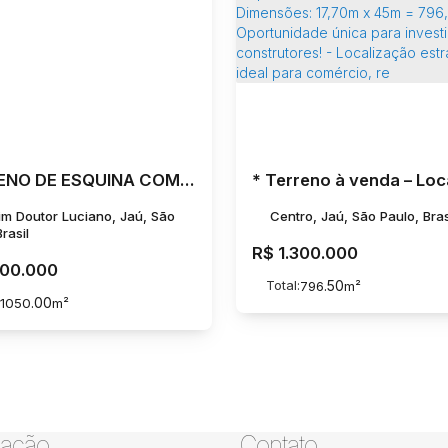
TERRENO DE ESQUINA COM AVENIDA EM ÓTIMA LOCALIZAÇÃO !
im Doutor Luciano, Jaú, São
Centro, Jaú, São Paulo, Bras
rasil
R$
1.300.000
500.000
Total:
.50
796
m²
.00
1050
m²
ação
Contato