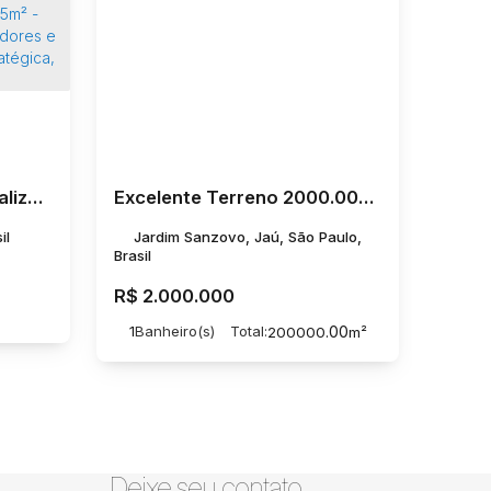
* Terreno à venda – Localização privilegiada no Centro! * Rua Riachuelo – A apenas 30 metros do Centro - Dimensões: 17,70m x 45m = 796,5m² - Oportunidade única para investidores e construtores! - Localização estratégica, ideal para comércio, re
Excelente Terreno 2000.00m² à Venda no Jardim Sanzovo - Jaú - SP
il
Jardim Sanzovo, Jaú, São Paulo,
Brasil
R$
2.000.000
1
Banheiro(s)
Total:
.00
200000
m²
Deixe seu contato