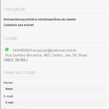
Navegação
Imóveis
Serviços
Sobre nós
Simular
Área do cliente
Cadastre seu imóvel
Contato
1434165900
recepcao@jmimovel.com.br
Rua Quintino Bocaiúva
,
480
,
Centro
,
Jaú
,
SP
,
Brasil
CRECI: 26785J
Deixe seu contato
Nome:
E-mail: