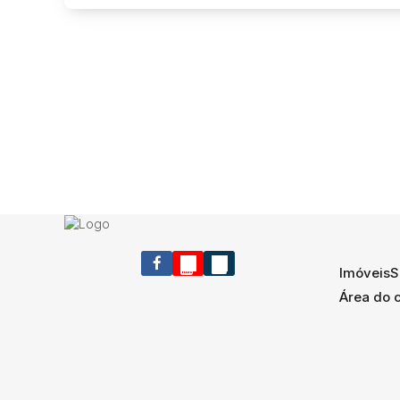
Imóveis
S
Área do c