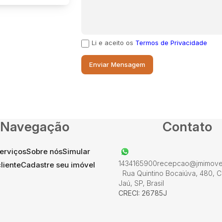
Li e aceito os
Termos de Privacidade
Navegação
Contato
erviços
Sobre nós
Simular
1434165900
recepcao@jmimovel
liente
Cadastre seu imóvel
Rua Quintino Bocaiúva
,
480
,
C
Jaú
,
SP
,
Brasil
CRECI: 26785J