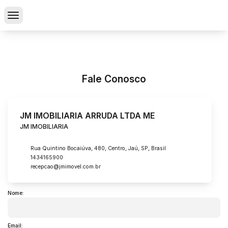
Fale Conosco
JM IMOBILIARIA ARRUDA LTDA ME
JM IMOBILIARIA
Rua Quintino Bocaiúva
,
480
,
Centro
,
Jaú
,
SP
,
Brasil
1434165900
recepcao@jmimovel.com.br
Nome:
Email: