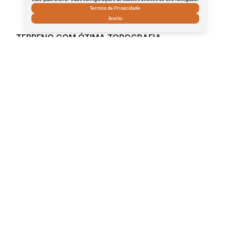
Termos de Privacidade
Aceito
TERRENO COM ÓTIMA TOPOGRAFIA
Jardim Pires I, Jaú, São Paulo, Brasil
R$
95.000
Total:
.00
190
m²