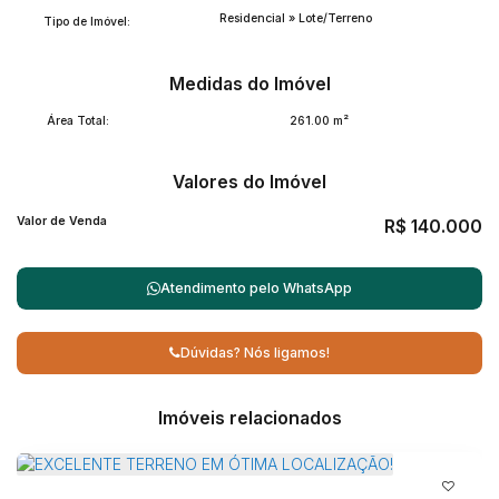
Residencial
»
Lote/Terreno
Tipo de Imóvel:
Medidas do Imóvel
Área Total:
261
.00
m²
Valores do Imóvel
Valor de Venda
R$
140.000
Atendimento pelo
WhatsApp
Dúvidas? Nós ligamos!
Imóveis relacionados