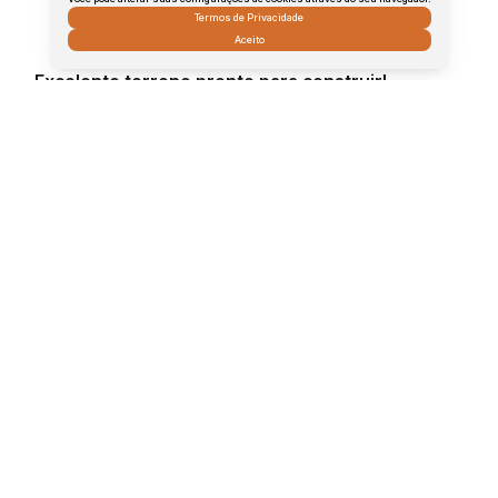
Termos de Privacidade
Aceito
Excelente terreno pronto para construir!
Jaú, São Paulo, Brasil
R$
140.000
Total:
.00
250
m²