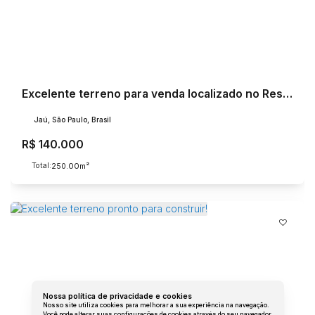
Excelente terreno para venda localizado no Residencial Campo Belo.
Jaú, São Paulo, Brasil
R$
140.000
Total:
.00
250
m²
Nossa política de privacidade e cookies
Nosso site utiliza cookies para melhorar a sua experiência na navegação.
Você pode alterar suas configurações de cookies através do seu navegador.