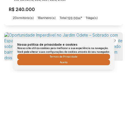
R$
240.000
2
Dormitório(s)
1
Banheiro(s)
Total:
.00
1
Vaga(s)
120
m²
Nossa política de privacidade e cookies
Nosso site utiliza cookies para melhorar a sua experiência na navegação.
Você pode alterar suas configurações de cookies através do seu navegador.
Termos de Privacidade
Aceito
Oportunidade Imperdível no Jardim Odete – Sobrado com Espaço, Conforto e Privacidade! Apresentamos este excelente sobrado à venda em Jaú, localizado no tranquilo e valorizado bairro Jardim Odete. Com quatro dormitórios distribuídos em dois pavimentos,
Jardim Odete, Jaú, São Paulo, Brasil
R$
240.000