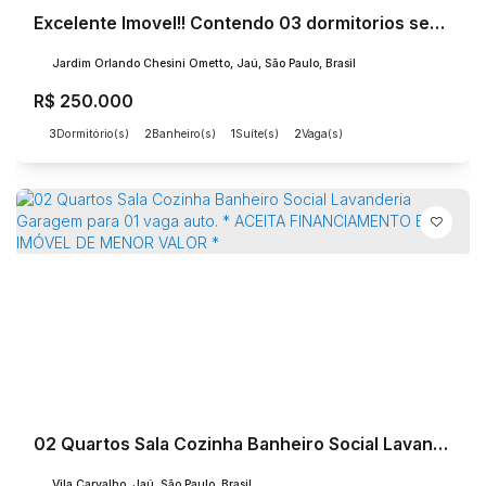
Excelente Imovel!! Contendo 03 dormitorios sendo um suite, sala de estar, cozinha, banheiro social, lavanderia coberta e garagem para 02 autos
Jardim Orlando Chesini Ometto, Jaú, São Paulo, Brasil
R$
250.000
3
Dormitório(s)
2
Banheiro(s)
1
Suíte(s)
2
Vaga(s)
02 Quartos Sala Cozinha Banheiro Social Lavanderia Garagem para 01 vaga auto. * ACEITA FINANCIAMENTO E IMÓVEL DE MENOR VALOR *
Vila Carvalho, Jaú, São Paulo, Brasil