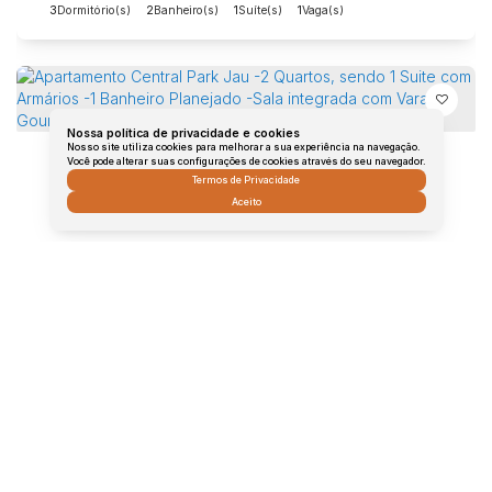
3
Dormitório(s)
2
Banheiro(s)
1
Suíte(s)
1
Vaga(s)
Nossa política de privacidade e cookies
Nosso site utiliza cookies para melhorar a sua experiência na navegação.
Você pode alterar suas configurações de cookies através do seu navegador.
Termos de Privacidade
Aceito
Apartamento Central Park Jau -2 Quartos, sendo 1 Suite com Armários -1 Banheiro Planejado -Sala integrada com Varanda Gourmet -Cozinha Planejada -02 vagas de garagem
Vila Assis, Jaú, São Paulo, Brasil
R$
700.000
2
Dormitório(s)
1
Banheiro(s)
1
Suíte(s)
2
Vaga(s)