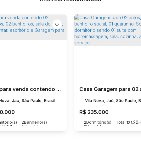
Casa para venda contendo 02 dormitórios, 02 banheiros, sala de estar, sala de jantar, escritório e Garagem para 01 auto.
 Nova, Jaú, São Paulo, Brasil
Vila Nova, Jaú, São Paulo, B
0.000
R$
235.000
itório(s)
2
Banheiro(s)
2
Dormitório(s)
Total:
.20
131
.50
1
Vaga(s)
2
Vaga(s)
110
m²