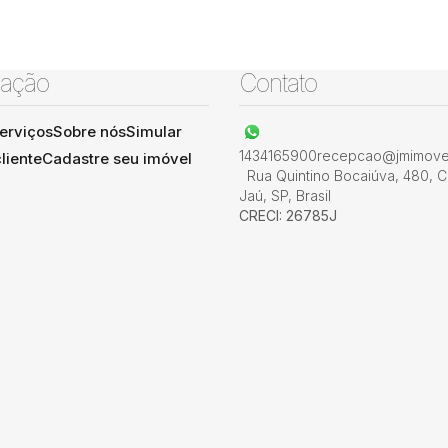
ação
Contato
erviços
Sobre nós
Simular
1434165900
recepcao@jmimovel
liente
Cadastre seu imóvel
Rua Quintino Bocaiúva
,
480
,
C
Jaú
,
SP
,
Brasil
CRECI: 26785J