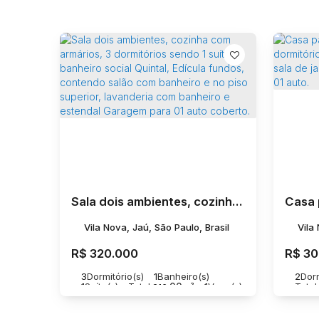
Sala dois ambientes, cozinha com armários, 3 dormitórios sendo 1 suíte, banheiro social Quintal, Edícula fundos, contendo salão com banheiro e no piso superior, lavanderia com banheiro e estendal Garagem para 01 auto coberto.
Vila Nova, Jaú, São Paulo, Brasil
Vila
R$
320.000
R$
30
3
Dormitório(s)
1
Banheiro(s)
2
Dorm
1
Suíte(s)
Total:
.00
1
Vaga(s)
Total:
216
m²
Útil:
.00
190
m²