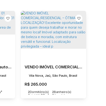
Casa Garagem para 02 autos, 01 banheiro social, 01 quartinho. Sobrado 01 dormitório sendo 01 suite com hidromassagem, sala, cozinha, área de serviço
VENDO IMÓVEL COMERCIAL/RESIDENCIAL – ÓTIMA LOCALIZAÇÃO! Excelente oportunidade para quem deseja trabalhar e morar no mesmo local! Imóvel adaptado para salão de beleza e moradia, com estrutura versátil e funcional. Localização privilegiada – ideal p
rasil
Vila Nova, Jaú, São Paulo, Brasil
R$
265.000
2
Dormitório(s)
2
Banheiro(s)
m²
Total:
.00
1
Vaga(s)
60
m²