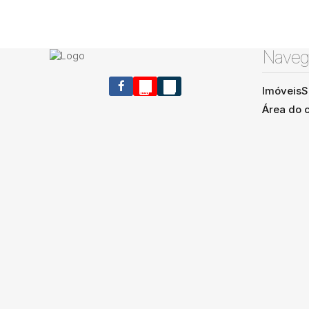
Naveg
Imóveis
S
Área do c