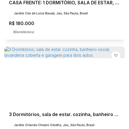
CASA FRENTE: 1 DORMITÓRIO, SALA DE ESTAR, COZINHA, BANHEIRO SOCIAL .. CASA FUNDOS: 2 DORMITÓRIOS, SALA DE ESTAR, COZINHA, E BANHEIRO SOCIAL.. TERRENO MEDINDO 7X20=140,00m²
Jardim Cila de Lúcio Bauab, Jaú, São Paulo, Brasil
R$
180.000
3
Dormitório(s)
3 Dormitórios, sala de estar. cozinha, banheiro social, lavanderia coberta e garagem para dois autos.
Jardim Orlando Chesini Ometto, Jaú, São Paulo, Brasil