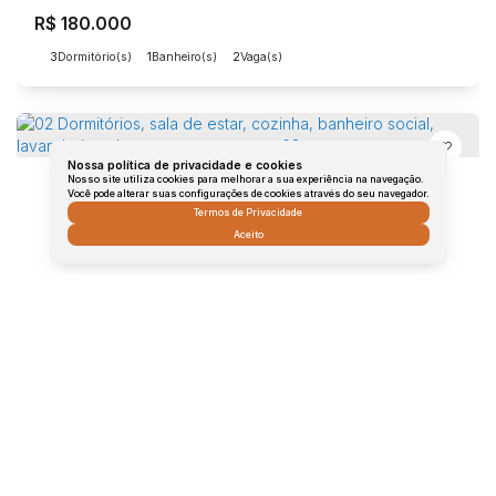
R$
180.000
3
Dormitório(s)
1
Banheiro(s)
2
Vaga(s)
Nossa política de privacidade e cookies
Nosso site utiliza cookies para melhorar a sua experiência na navegação.
Você pode alterar suas configurações de cookies através do seu navegador.
Termos de Privacidade
Aceito
02 Dormitórios, sala de estar, cozinha, banheiro social, lavanderia coberta e garagem para 02 autos.
Jardim São José, Jaú, São Paulo, Brasil
R$
180.000
2
Dormitório(s)
1
Banheiro(s)
2
Vaga(s)