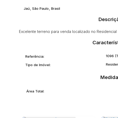
Jaú
,
São Paulo
,
Brasil
Descriç
Excelente terreno para venda localizado no Residencial
Caracterís
1096
(
Referência:
Reside
Tipo de Imóvel:
Medida
Área Total: