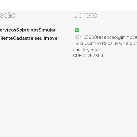
ação
Contato
erviços
Sobre nós
Simular
1434165900
recepcao@jmimovel
liente
Cadastre seu imóvel
Rua Quintino Bocaiúva
,
480
,
C
Jaú
,
SP
,
Brasil
CRECI: 26785J