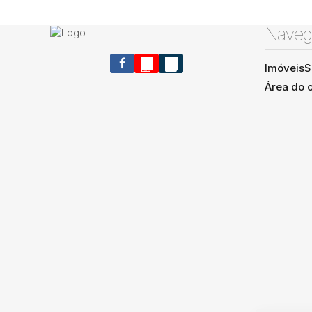
Naveg
Imóveis
S
Área do c