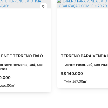
EXCELENTE TERRENO EM ÓTIMA LOCALIZAÇÃO!
im Novo Horizonte, Jaú, São
Jardim Parati, Jaú, São Paulo
rasil
R$
140.000
0.000
Total:
.00
297
m²
.00
200
m²