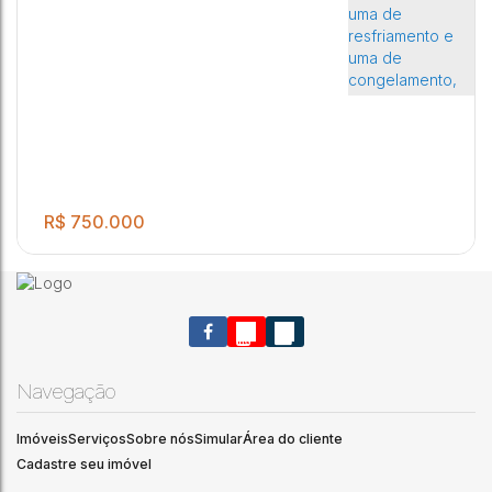
R$
750.000
Navegação
Imóveis
Serviços
Sobre nós
Simular
Área do cliente
Barracão em ótima localização e perfeito para instalação de
Cadastre seu imóvel
mercado, contendo duas camaras sendo uma de