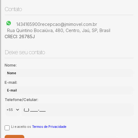
resfriamento e uma de congelamento, espaço para açougue
Vila Industrial
,
Jaú
,
São Paulo
,
Brasil
e padaria, 04
Contato
1434165900
recepcao@jmimovel.com.br
Rua Quintino Bocaiúva
,
480
,
Centro
,
Jaú
,
SP
,
Brasil
CRECI: 26785J
Deixe seu contato
Nome:
E-mail:
Telefone/Celular:
Li e aceito os
Termos de Privacidade