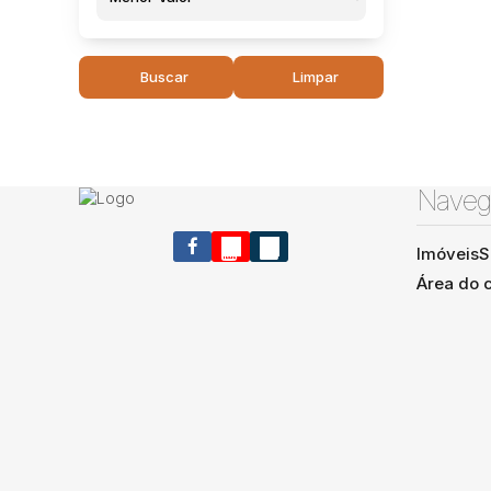
Buscar
Limpar
Naveg
Imóveis
S
Área do c