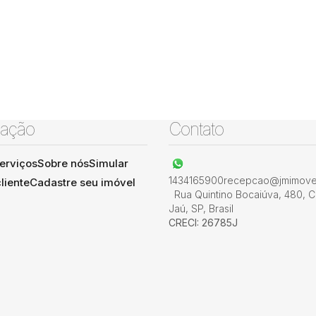
ação
Contato
erviços
Sobre nós
Simular
1434165900
recepcao@jmimovel
liente
Cadastre seu imóvel
Rua Quintino Bocaiúva
,
480
,
C
Jaú
,
SP
,
Brasil
CRECI: 26785J