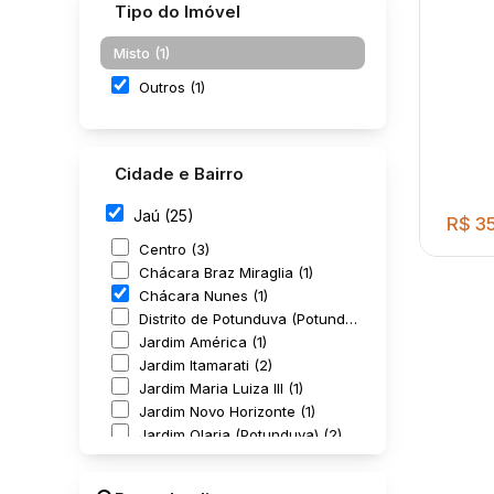
Tipo do Imóvel
Misto (1)
Outros (1)
Cidade e Bairro
Jaú (25)
R$
35
Centro (3)
Chácara Braz Miraglia (1)
Chácara Nunes (1)
Distrito de Potunduva (Potunduva) (1)
Jardim América (1)
Jardim Itamarati (2)
Jardim Maria Luiza III (1)
Jardim Novo Horizonte (1)
Jardim Olaria (Potunduva) (2)
2 AN
Jardim Olímpia (1)
ESC
Jardim Orlando Chesini Ometto (1)