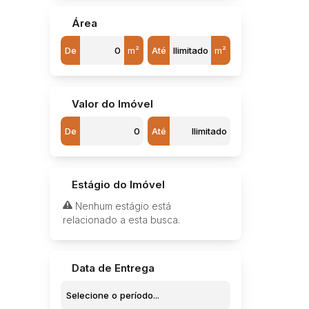
Área
De
m²
Até
m²
Valor do Imóvel
De
Até
Estágio do Imóvel
Nenhum estágio está
relacionado a esta busca.
Data de Entrega