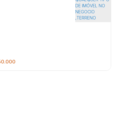
0.000
DARES, VIDRO BLINDEX NA PARTE INFERIOR, 2
RITÓRIO, 2 BANHEIROS. ACEITA QUALQUER TIPO