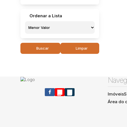
Ordenar a Lista
Buscar
Limpar
Naveg
Imóveis
S
Área do c