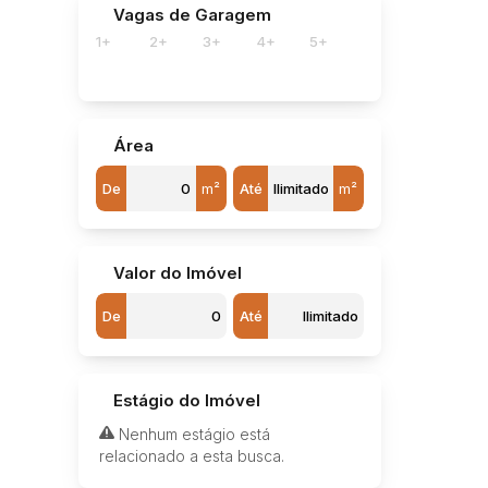
Vagas de Garagem
1+
2+
3+
4+
5+
Área
De
m²
Até
m²
Valor do Imóvel
De
Até
Estágio do Imóvel
Nenhum estágio está
relacionado a esta busca.