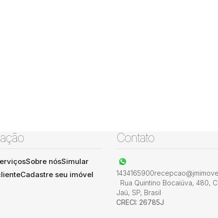
ação
Contato
erviços
Sobre nós
Simular
1434165900
recepcao@jmimovel
liente
Cadastre seu imóvel
Rua Quintino Bocaiúva
,
480
,
C
Jaú
,
SP
,
Brasil
CRECI: 26785J