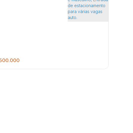
500.000
417
.10
m²
1030
.41
m²
acão para venda com salas para escritório no
 superior, galpão amplo coberto , Cozinha/ Copa,