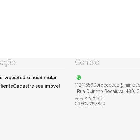
ação
Contato
erviços
Sobre nós
Simular
1434165900
recepcao@jmimovel
liente
Cadastre seu imóvel
Rua Quintino Bocaiúva
,
480
,
C
Jaú
,
SP
,
Brasil
CRECI: 26785J