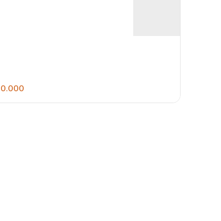
0.000
1000
.00
m²
eno à Venda no Condomínio Laguna Castelan
na Castelan
,
Potunduva (Jaú)
,
São Paulo
,
Brasil