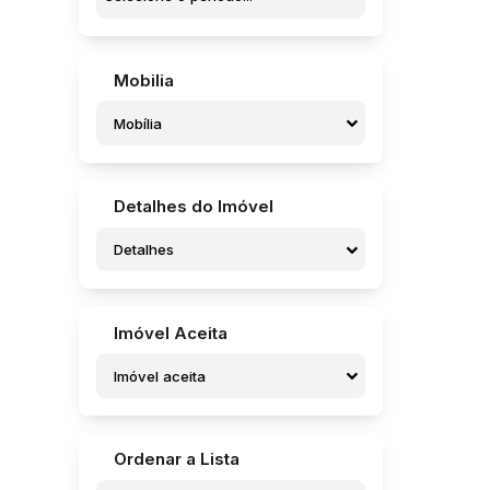
Vila Nova (3)
Vila Nova Brasil (1)
Vila Sampaio Bueno (1)
Mobilia
Bariri (1)
Mobília
Centro (1)
Bauru (1)
Centro (1)
Detalhes do Imóvel
Potunduva (Jaú) (1)
Detalhes
Laguna Castelan (1)
Imóvel Aceita
Imóvel aceita
Ordenar a Lista