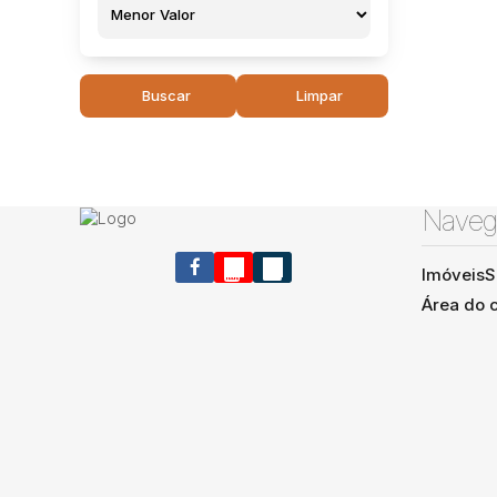
Buscar
Limpar
Naveg
Imóveis
S
Área do c