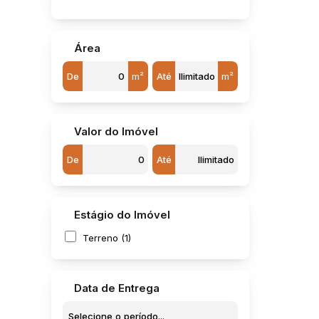
Jardim Nova Jaú (2)
Jardim Novo Horizonte (10)
Jardim Olaria (Potunduva) (1)
Área
Jardim Padre Augusto Sani (1)
Jardim Parati (7)
De
m²
Até
m²
Jardim Pires I (1)
Jardim Rosa Branca (1)
Jardim Sanzovo (2)
Jardim São Francisco (1)
Valor do Imóvel
Jardim São José (1)
De
Até
Loteamento Industrial Quinta da Colina (1)
Parque Frei Galvão (1)
Residencial Chácara Botelho (1)
Residencial dos Pássaros (3)
Estágio do Imóvel
Residencial Morada do Sol (1)
Residencial Pedro Julian (Potunduva) (16)
Terreno (1)
Vila Alves de Almeida (1)
Vila Brasil (1)
Vila Industrial (1)
Data de Entrega
Vila Maria Cristina (1)
Vila Netinho Prado (1)