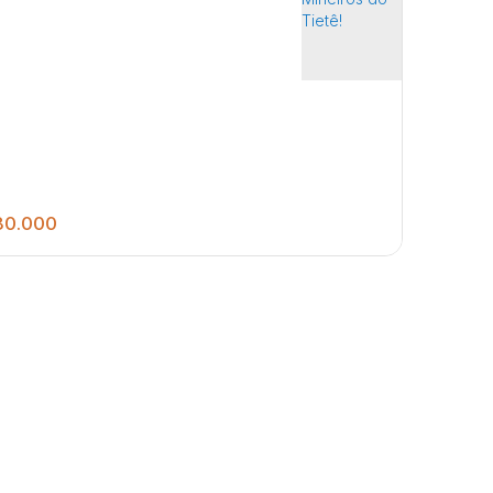
0.000
2583
.36
m²
otes com 1.291.68 m2 cada para venda em ótima
lização na cidade de Mineiros do Tietê!