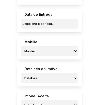
Vila Brasil (1)
Vila Industrial (1)
Vila Maria Cristina (1)
Data de Entrega
Vila Netinho Prado (1)
Vila Nova (3)
Vila Nova Brasil (1)
Vila Sampaio Bueno (1)
Bariri (1)
Mobilia
Centro (1)
Mobília
Bauru (1)
Centro (1)
Detalhes do Imóvel
Potunduva (Jaú) (1)
Detalhes
Laguna Castelan (1)
Imóvel Aceita