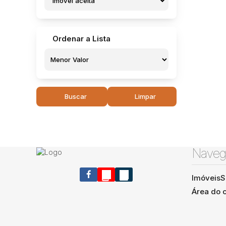
Imóvel aceita
Ordenar a Lista
Buscar
Limpar
Naveg
Imóveis
S
Área do c