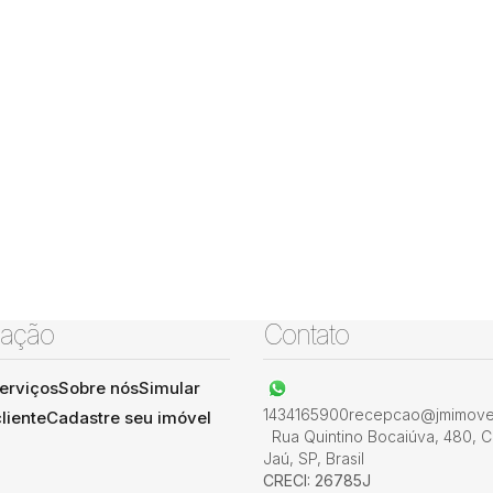
ação
Contato
erviços
Sobre nós
Simular
1434165900
recepcao@jmimovel
liente
Cadastre seu imóvel
Rua Quintino Bocaiúva
,
480
,
C
Jaú
,
SP
,
Brasil
CRECI: 26785J