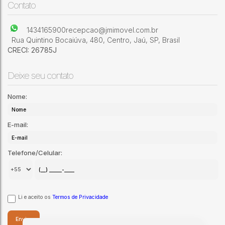
Vila Nova Brasil
,
Jaú
,
São Paulo
,
Brasil
Contato
1434165900
recepcao@jmimovel.com.br
Rua Quintino Bocaiúva
,
480
,
Centro
,
Jaú
,
SP
,
Brasil
CRECI: 26785J
Deixe seu contato
Nome:
E-mail:
Telefone/Celular:
Li e aceito os
Termos de Privacidade