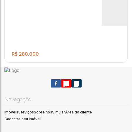
R$
280.000
Navegação
Imóveis
Serviços
Sobre nós
Simular
Área do cliente
Cadastre seu imóvel
.00
Terreno para venda com 400m².
400
m²