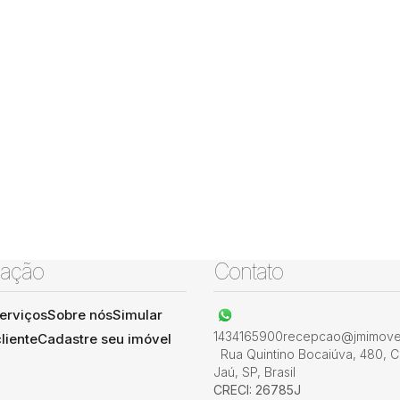
ação
Contato
erviços
Sobre nós
Simular
1434165900
recepcao@jmimovel
liente
Cadastre seu imóvel
Rua Quintino Bocaiúva
,
480
,
C
Jaú
,
SP
,
Brasil
CRECI: 26785J