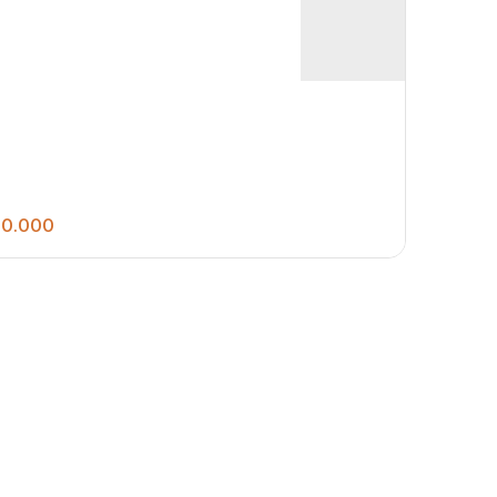
0.000
169
.00
m²
ELENTE TERRENO MURADO PARA VENDA COM
M²!