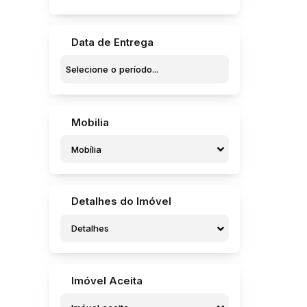
Vila Brasil (1)
Vila Industrial (1)
Vila Maria Cristina (1)
Data de Entrega
Vila Netinho Prado (1)
Vila Nova (3)
Vila Nova Brasil (1)
Vila Sampaio Bueno (1)
Bariri (1)
Mobilia
Centro (1)
Mobília
Bauru (1)
Centro (1)
Detalhes do Imóvel
Potunduva (Jaú) (1)
Detalhes
Laguna Castelan (1)
Imóvel Aceita