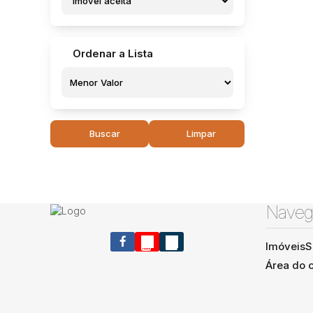
Imóvel aceita
Ordenar a Lista
Buscar
Limpar
Naveg
Imóveis
S
Área do c