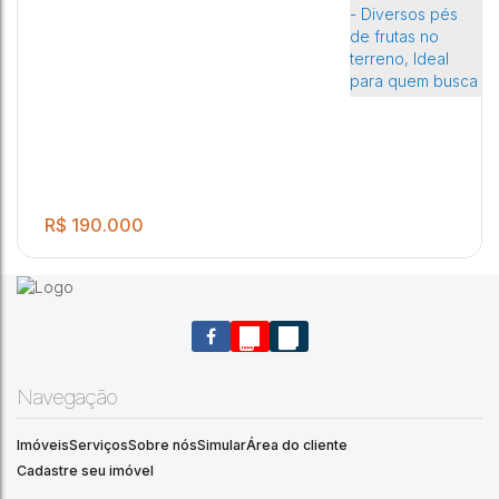
R$
190.000
Navegação
Imóveis
Serviços
Sobre nós
Simular
Área do cliente
.00
Excelente Terreno Murado com 1250m² à Venda no
1250
m²
Cadastre seu imóvel
Condomínio Parque Frei Galvão - Jaú / SP - Diversos pés de