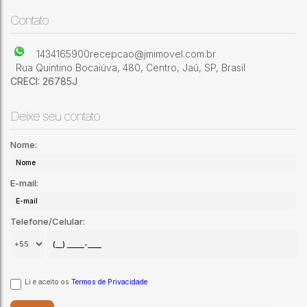
frutas no terreno, Ideal para quem busca tranquilidade
Parque Frei Galvão
,
Jaú
,
São Paulo
,
Brasil
espaço ao ar livre e contato com a natureza.
Contato
1434165900
recepcao@jmimovel.com.br
Rua Quintino Bocaiúva
,
480
,
Centro
,
Jaú
,
SP
,
Brasil
CRECI: 26785J
Deixe seu contato
Nome:
E-mail:
Telefone/Celular:
Li e aceito os
Termos de Privacidade