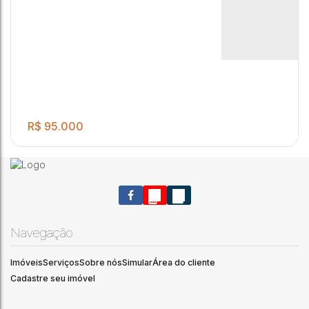
R$
95.000
Navegação
Imóveis
Serviços
Sobre nós
Simular
Área do cliente
Cadastre seu imóvel
.00
EXCELENTE TERRENO PARA VENDA CONTENDO 235 M²!
235
m²