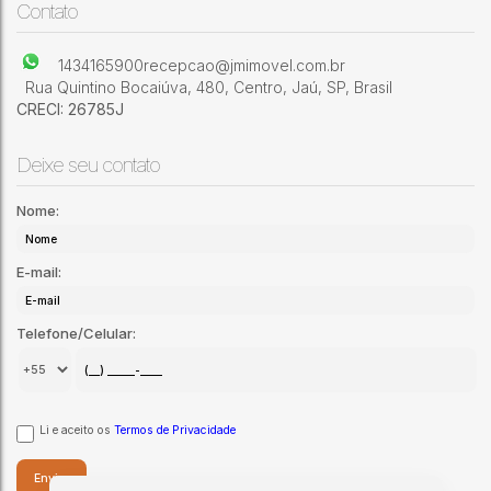
Jardim São José
,
Jaú
,
São Paulo
,
Brasil
Contato
1434165900
recepcao@jmimovel.com.br
Rua Quintino Bocaiúva
,
480
,
Centro
,
Jaú
,
SP
,
Brasil
CRECI: 26785J
Deixe seu contato
Nome:
E-mail:
Telefone/Celular:
Li e aceito os
Termos de Privacidade