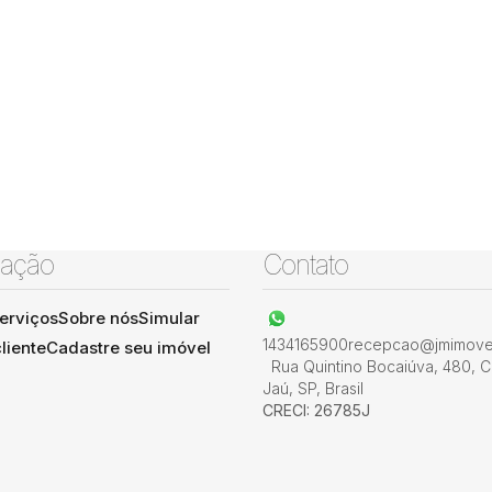
ação
Contato
erviços
Sobre nós
Simular
1434165900
recepcao@jmimovel
liente
Cadastre seu imóvel
Rua Quintino Bocaiúva
,
480
,
C
Jaú
,
SP
,
Brasil
CRECI: 26785J