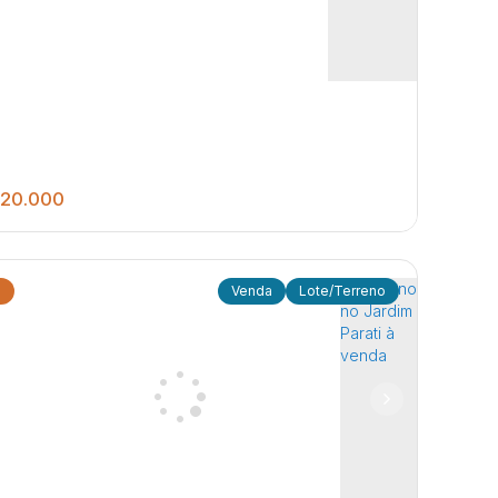
20.000
2
Lote/Terreno
297
.00
m²
TERRENO COM 10 x 29,7m
dim Parati
,
Jaú
,
São Paulo
,
Brasil