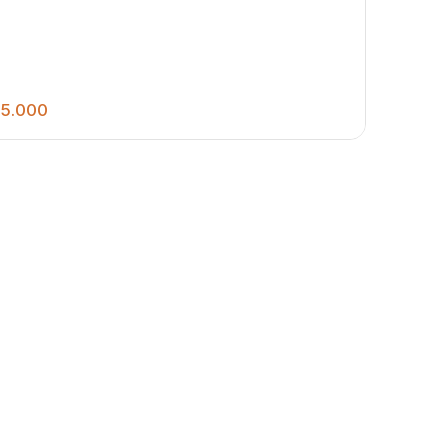
5.000
390
.00
m²
RENO PLANO, MURADO E COM POÇO
ESIANO, MEDINDO 13x30
m Parati
,
Jaú
,
São Paulo
,
Brasil