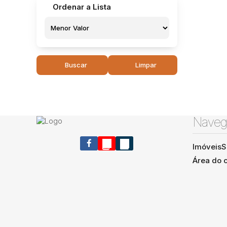
Ordenar a Lista
Buscar
Limpar
Naveg
Imóveis
S
Área do c