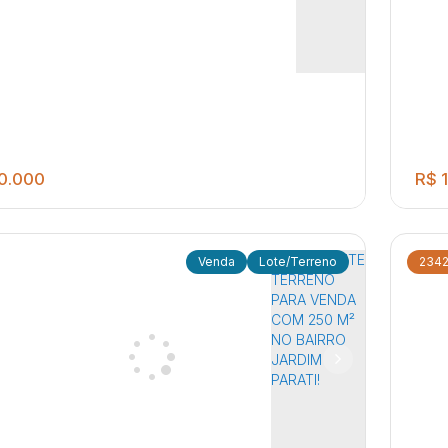
0.000
R$
1
Lote/Terreno
234
260
.00
m²
eno à vista - Jardim Parati
m Parati
,
Jaú
,
Brasil
Jar