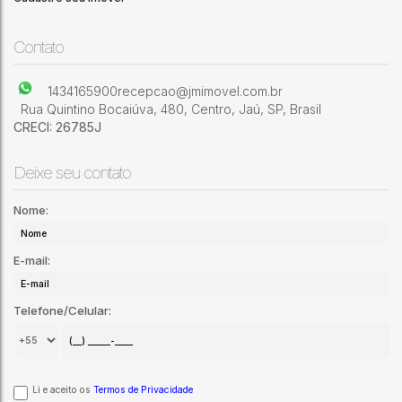
125 M²
Jardim Olaria (Potunduva)
,
Jaú
,
São Paulo
,
Brasil
Contato
1434165900
recepcao@jmimovel.com.br
Rua Quintino Bocaiúva
,
480
,
Centro
,
Jaú
,
SP
,
Brasil
CRECI: 26785J
Deixe seu contato
Nome:
E-mail:
Telefone/Celular:
Li e aceito os
Termos de Privacidade