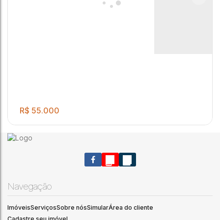
R$
55.000
Navegação
Imóveis
Serviços
Sobre nós
Simular
Área do cliente
.00
TERRENO PARA VENDA NO DISTRITO DE POTUNDUVA COM
125
m²
Cadastre seu imóvel