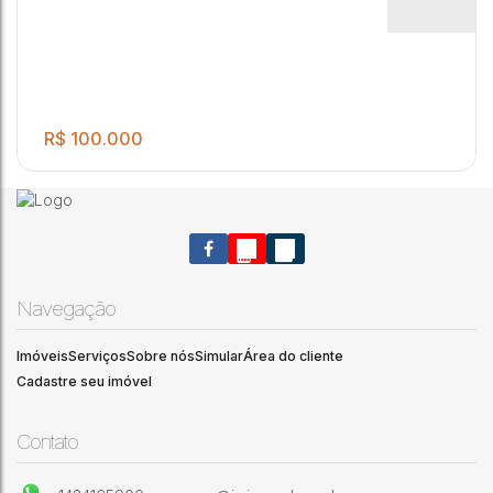
Jardim Nova Jaú
,
Jaú
,
São Paulo
,
Brasil
R$
100.000
Navegação
Imóveis
Serviços
Sobre nós
Simular
Área do cliente
Cadastre seu imóvel
.00
TERRENO NO JARDIM NOVA JAÚ COM 125 M²
125
m²
Jardim Nova Jaú
,
Jaú
,
São Paulo
,
Brasil
Contato