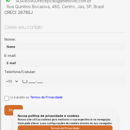
1434165900
recepcao@jmimovel.com.br
Rua Quintino Bocaiúva
,
480
,
Centro
,
Jaú
,
SP
,
Brasil
CRECI: 26785J
Deixe seu contato
Nome:
E-mail:
Telefone/Celular:
Li e aceito os
Termos de Privacidade
Nossa política de privacidade e cookies
Nosso site utiliza cookies para melhorar a sua experiência na navegação.
Você pode alterar suas configurações de cookies através do seu navegador.
Termos de Privacidade