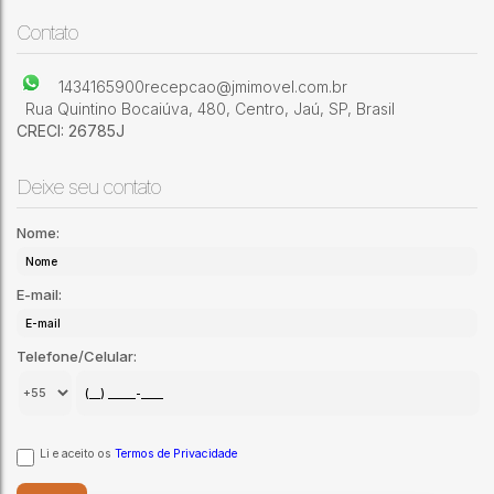
Terreno localizado no bairro Jardim América, em região
Jardim América
,
Jaú
,
São Paulo
,
Brasil
valorizada, próxima a diversos comércios, escolas,
Contato
supermercados e serviços. Ár
1434165900
recepcao@jmimovel.com.br
Rua Quintino Bocaiúva
,
480
,
Centro
,
Jaú
,
SP
,
Brasil
CRECI: 26785J
Deixe seu contato
Nome:
E-mail:
Telefone/Celular:
Li e aceito os
Termos de Privacidade