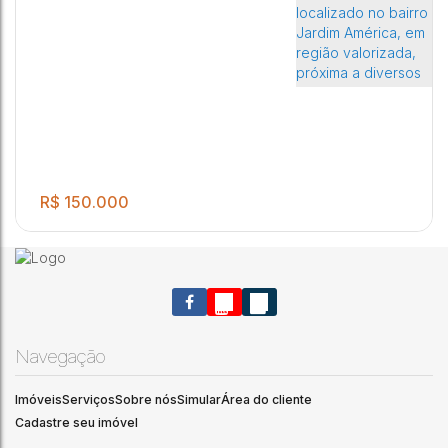
R$
150.000
Navegação
Imóveis
Serviços
Sobre nós
Simular
Área do cliente
.00
Terreno à Venda no Jardim América – Excelente Localização!
150
m²
Cadastre seu imóvel
Ótima oportunidade para construir sua casa ou investir!