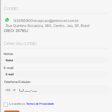
Condomínio Jardim Alvorada
,
Jaú
,
São Paulo
,
Brasil
Contato
1434165900
recepcao@jmimovel.com.br
Rua Quintino Bocaiúva
,
480
,
Centro
,
Jaú
,
SP
,
Brasil
CRECI: 26785J
Deixe seu contato
Nome:
E-mail:
Telefone/Celular:
Li e aceito os
Termos de Privacidade