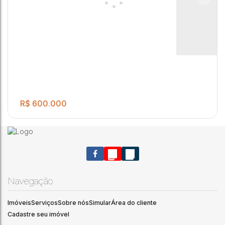
R$
600.000
Navegação
Imóveis
Serviços
Sobre nós
Simular
Área do cliente
Cadastre seu imóvel
.00
Excelente terreno para venda contendo 800m²
800
m²