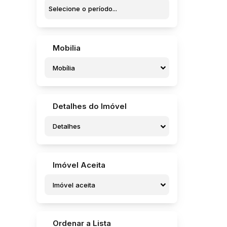
Vila Netinho Prado (1)
Vila Nova (3)
Vila Nova Brasil (1)
Vila Sampaio Bueno (1)
Mobilia
Bariri (1)
Mobília
Centro (1)
Bauru (1)
Centro (1)
Detalhes do Imóvel
Potunduva (Jaú) (1)
Detalhes
Laguna Castelan (1)
Imóvel Aceita
Imóvel aceita
Ordenar a Lista