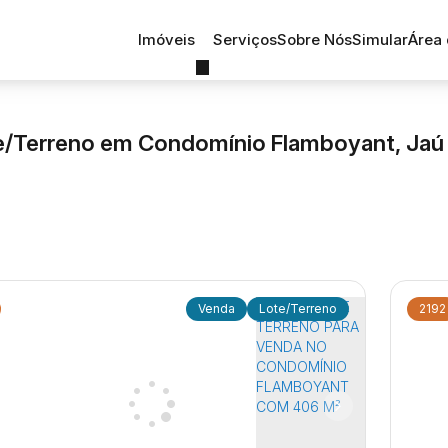
Imóveis
Serviços
Sobre Nós
Simular
Área 
e/Terreno em Condomínio Flamboyant, Jaú 
Lote/Terreno
2192