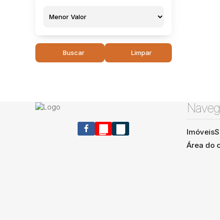
Buscar
Limpar
Naveg
Imóveis
S
Área do c