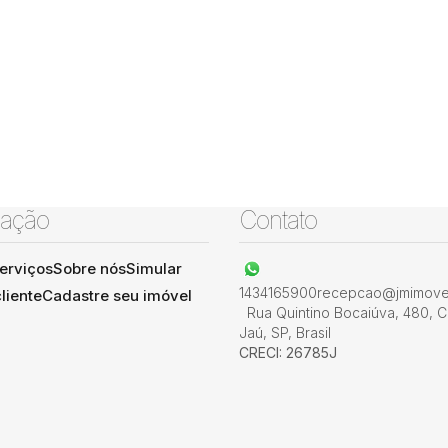
ação
Contato
erviços
Sobre nós
Simular
1434165900
recepcao@jmimovel
liente
Cadastre seu imóvel
Rua Quintino Bocaiúva
,
480
,
C
Jaú
,
SP
,
Brasil
CRECI: 26785J