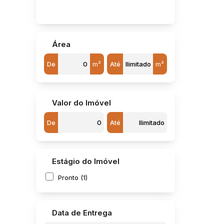
Jardim Nova Jaú (2)
Jardim Novo Horizonte (10)
Jardim Olaria (Potunduva) (1)
Jardim Padre Augusto Sani (1)
Área
Jardim Parati (7)
Jardim Pires I (1)
De
m²
Até
m²
Jardim Rosa Branca (1)
Jardim Sanzovo (2)
Jardim São Francisco (1)
Jardim São José (1)
Valor do Imóvel
Loteamento Industrial Quinta da Colina (1)
De
Até
Parque Frei Galvão (1)
Residencial Campo Belo (2)
Residencial Chácara Botelho (1)
Residencial dos Pássaros (3)
Estágio do Imóvel
Residencial Morada do Sol (1)
Residencial Pedro Julian (Potunduva) (16)
Pronto (1)
Vila Alves de Almeida (1)
Vila Brasil (1)
Vila Industrial (1)
Data de Entrega
Vila Maria Cristina (1)