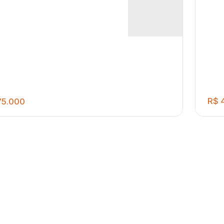
R$
4
5.000
406
.00
m²
ELENTE TERRENO PARA VENDA NO
DOMÍNIO FLAMBOYANT COM 406 M²