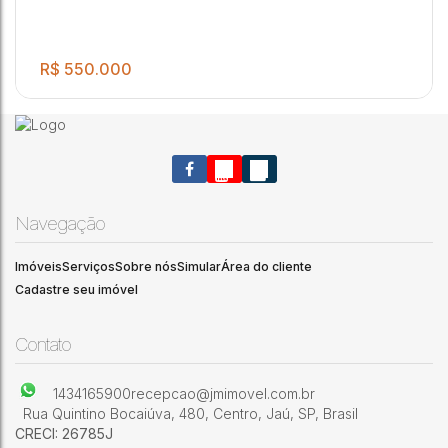
R$
550.000
Navegação
Imóveis
Serviços
Sobre nós
Simular
Área do cliente
Cadastre seu imóvel
.26
Excelente terreno para venda em condomínio alto padrão!
608
m²
2ª Zona Industrial
,
Jaú
,
São Paulo
,
Brasil
Contato
1434165900
recepcao@jmimovel.com.br
Rua Quintino Bocaiúva
,
480
,
Centro
,
Jaú
,
SP
,
Brasil
CRECI: 26785J