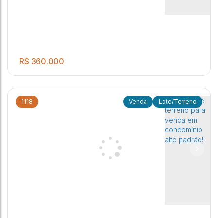
2ª Zona Industrial
,
Jaú
,
São Paulo
,
Brasil
R$
360.000
1118
Lote/Terreno
.00
Excelente terreno para venda em condomínio alto padrão!
360
m²
2ª Zona Industrial
,
Jaú
,
São Paulo
,
Brasil