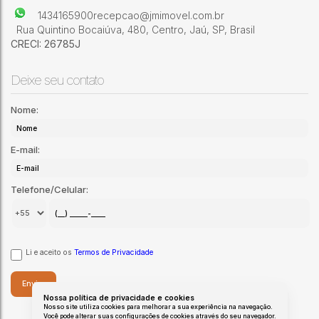
1434165900
recepcao@jmimovel.com.br
Rua Quintino Bocaiúva
,
480
,
Centro
,
Jaú
,
SP
,
Brasil
CRECI: 26785J
Deixe seu contato
Nome:
E-mail:
Telefone/Celular:
Li e aceito os
Termos de Privacidade
Nossa política de privacidade e cookies
Nosso site utiliza cookies para melhorar a sua experiência na navegação.
Você pode alterar suas configurações de cookies através do seu navegador.