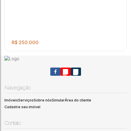
Bariri
,
São Paulo
,
Brasil
R$
250.000
Navegação
Imóveis
Serviços
Sobre nós
Simular
Área do cliente
.60
"PROXIMO A SANTA CASA" Excelente Terreno para venda
455
m²
Cadastre seu imóvel
contendo 455,6 m² localizado na cidade de Bariri!
Centro
,
Bariri
,
São Paulo
,
Brasil
Contato