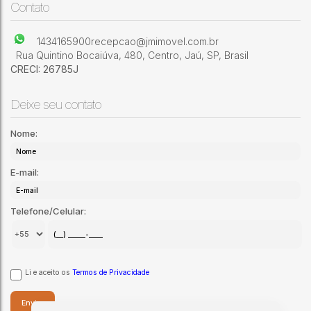
Vila Netinho Prado
,
Jaú
,
São Paulo
,
Brasil
Contato
1434165900
recepcao@jmimovel.com.br
Rua Quintino Bocaiúva
,
480
,
Centro
,
Jaú
,
SP
,
Brasil
CRECI: 26785J
Deixe seu contato
Nome:
E-mail:
Telefone/Celular:
Li e aceito os
Termos de Privacidade