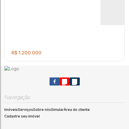
R$
1.200.000
Navegação
Imóveis
Serviços
Sobre nós
Simular
Área do cliente
Cadastre seu imóvel
.00
Excelente Cobertura Duplex à venda
2
3
2
200
m²
2
1