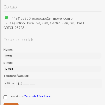
compartilhada. *** IMÓVEL ACEITA TROCA***
Jardim Pires de Campos
,
Jaú
,
São Paulo
,
Brasil
Contato
1434165900
recepcao@jmimovel.com.br
Rua Quintino Bocaiúva
,
480
,
Centro
,
Jaú
,
SP
,
Brasil
CRECI: 26785J
Deixe seu contato
Nome:
E-mail:
Telefone/Celular:
Li e aceito os
Termos de Privacidade