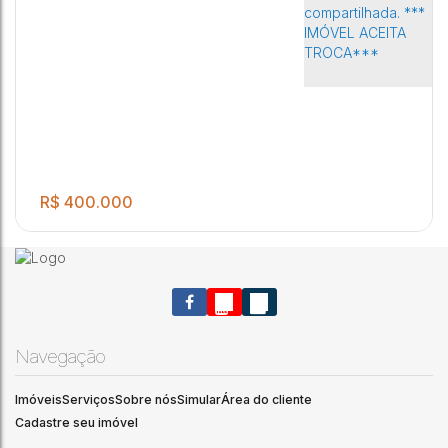
R$
400.000
Navegação
Imóveis
Serviços
Sobre nós
Simular
Área do cliente
Excelente ponto comercial de esquina com banheiro mais 03
Cadastre seu imóvel
salas comerciais com banheiro social e cozinha