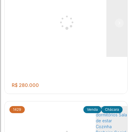
.00
Chácara à Venda
2
1
2
1
1250
m²
Parque Frei Galvão
,
Potunduva (Jaú)
,
São Paulo
,
Brasil
R$
280.000
1429
Chácara