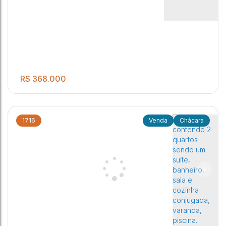
CEP: 17210-530
,
Potunduva (Jaú)
,
São Paulo
,
Brasil
R$
368.000
1716
Chácara
02 suítes, piscina aquecida, amplo quintal, área gourmet com
2
2
2
churrasqueira e Banheiro externo.
Chácara Ferreira Dias
,
Jaú
,
São Paulo
,
Brasil