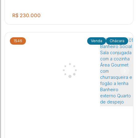
R$
230.000
1546
Chácara
.00
Chácara
3
1
7
1
450
m²
Chácara
,
Terras De Santa Maria
,
Itapuí
,
São Paulo
,
Brasil