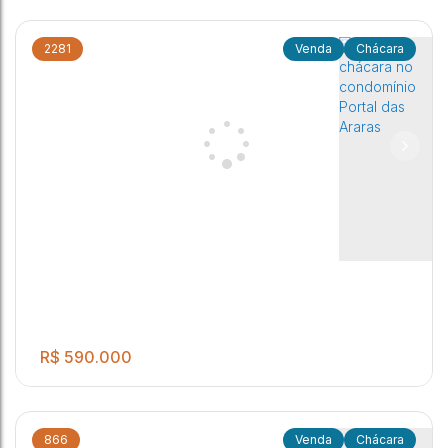
2281
Chácara
.00
02 Quartos Sala Cozinha Banheiro Social 02 Banheiros
2
3
6
980
m²
externos Área Gourmet com churraqueira, piscina, e quintal
com pomar Garagem para 06 autos.
Jaú
,
São Paulo
,
Brasil
R$
590.000
866
Chácara