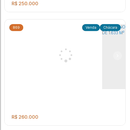
R$
250.000
869
Chácara
.00
02 Quartos 01 Banheiro Social Sala conjugada com a cozinha
2
2
1000
m²
Área Gourmet com churrasqueira e fogão a lenha Banheiro
externo Quarto de despejo Varanda e pomar
Itapuí
,
São Paulo
,
Brasil
R$
260.000