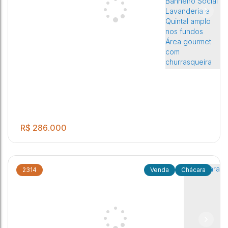
.00
Chácara
1
1
6
1250
m²
Potunduva (Jaú)
,
São Paulo
,
Brasil
R$
286.000
2314
Chácara