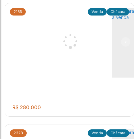
2185
Chácara
TERRENO DE 1.633 M²
,
São Paulo
,
Brasil
R$
280.000
2328
Chácara