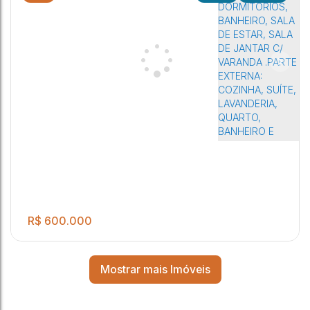
.00
Linda chácara no condomínio Portal das Araras
2
2
4
1
1000
m²
Potunduva (Jaú)
,
São Paulo
,
Brasil
R$
600.000
Mostrar mais Imóveis