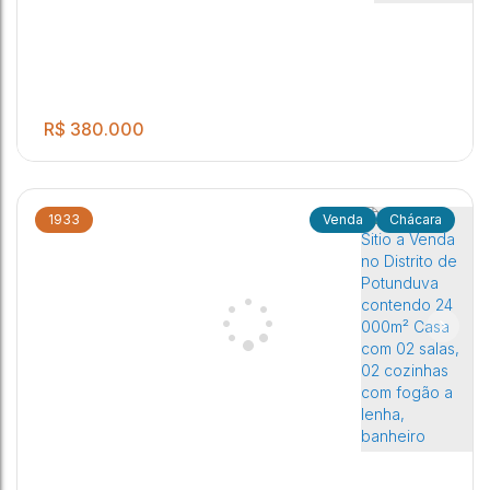
R$
380.000
1933
Chácara
.00
Casa contendo 2 quartos sendo um suíte, banheiro, sala e
1
1
1
1060
m²
cozinha conjugada, varanda, piscina.
Dois Córregos
,
São Paulo
,
Brasil