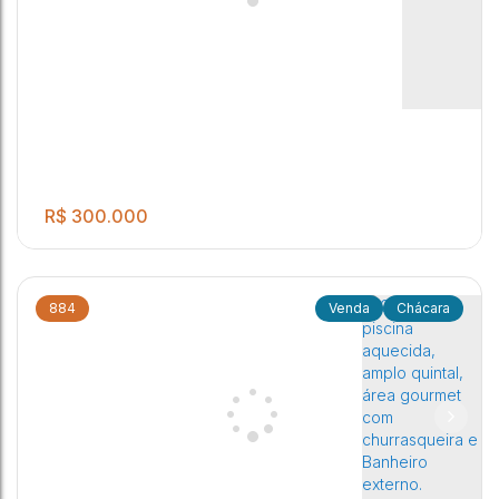
02 dormitórios Sala de estar Cozinha Banheiro Social
2
1
3
Lavanderia e Quintal amplo nos fundos Área gourmet com
churrasqueira Garagem para 03 autos.
Jaú
,
São Paulo
,
Brasil
R$
300.000
884
Chácara
.00
Chácara
2
2
5
1250
m²