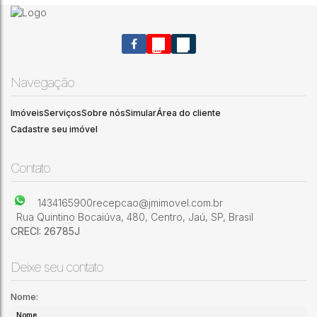
2 DORMITÓRIOS, BANHEIRO, SALA DE ESTAR, SALA DE
3
2
1
JANTAR C/ VARANDA .PARTE EXTERNA: COZINHA, SUÍTE,
Navegação
LAVANDERIA, QUARTO, BANHEIRO E QUIOSQUE.
Dois Córregos
,
São Paulo
,
Brasil
Imóveis
Serviços
Sobre nós
Simular
Área do cliente
Cadastre seu imóvel
Contato
1434165900
recepcao@jmimovel.com.br
Rua Quintino Bocaiúva
,
480
,
Centro
,
Jaú
,
SP
,
Brasil
CRECI: 26785J
Deixe seu contato
Nome: