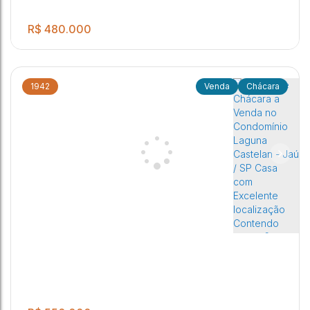
R$
480.000
1942
Chácara
.00
02 Dormitórios sendo 01 suite Sala de estar Cozinha Banheiro
2
2
5
1
1014
m²
social Banheiro externo Piscina com área gourmet Pomar
Garagem para cinco autos.
Jaú
,
São Paulo
,
Brasil