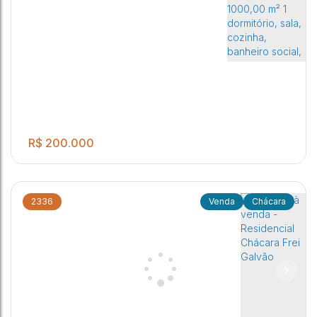
R$
200.000
2336
Chácara
.00
Vende-se Chácara no Condomínio Itaberá – Ótima
1
2
2
1000
m²
Oportunidade! Detalhes do Imóvel: Terreno: 1000,00 m² 1