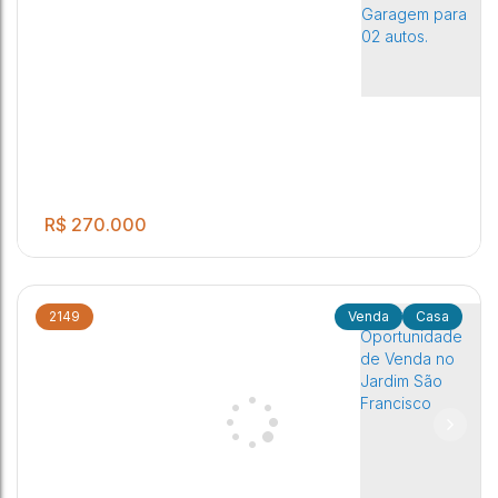
R$
270.000
2149
Casa
.00
03 Dormitórios 02 Banheiros Sociais Sala de estar Cozinha
3
2
2
250
m²
Lavanderia coberta Garagem para 02 autos.