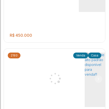
Vila Vicente
,
Jaú
,
São Paulo
,
Brasil
R$
450.000
2193
Casa
Excelente Oportunidade de Venda no Jardim São Francisco
3
2
1
2
1
.00
250
m²
Vila Vicente
,
Jaú
,
São Paulo
,
Brasil