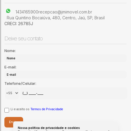
1434165900
recepcao@jmimovel.com.br
Rua Quintino Bocaiúva
,
480
,
Centro
,
Jaú
,
SP
,
Brasil
CRECI: 26785J
Deixe seu contato
Nome:
E-mail:
Telefone/Celular:
Li e aceito os
Termos de Privacidade
Nossa política de privacidade e cookies