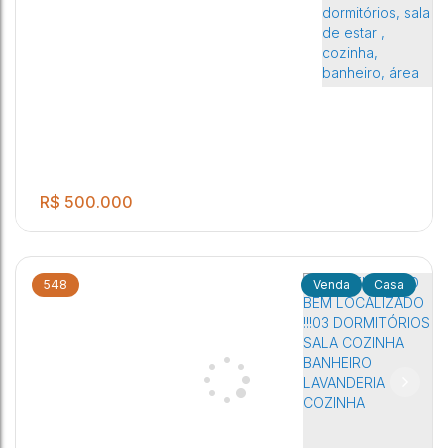
R$
500.000
548
Casa
Salão Comercial com cozinha, quarto para deposito, banheiro
4
2
2
e quintal. Casa com 02 dormitórios, sala de estar , cozinha,