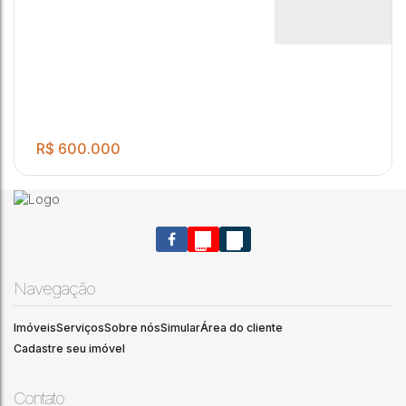
banheiro, área de serviço e garagem para 02 autos.
Vila Santa Maria
,
Jaú
,
São Paulo
,
Brasil
R$
600.000
Navegação
Imóveis
Serviços
Sobre nós
Simular
Área do cliente
IMÓVEL MUITO BEM LOCALIZADO !!!03 DORMITÓRIOS SALA
3
Cadastre seu imóvel
COZINHA BANHEIRO LAVANDERIA COZINHA
Vila Santa Maria
,
Jaú
,
São Paulo
,
Brasil
Contato