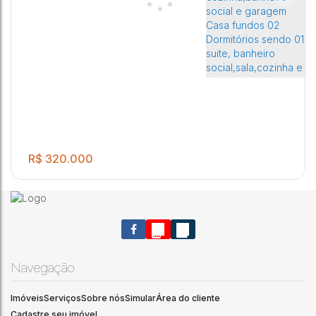
R$
320.000
Navegação
Imóveis
Serviços
Sobre nós
Simular
Área do cliente
Vende-se imóvel com duas casas no mesmo terreno 02
4
2
2
Cadastre seu imóvel