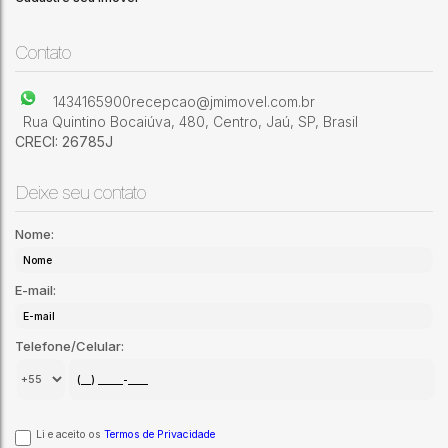
Dormitórios sendo 01 suite, sala, cozinha,banheiro social e
garagem Casa fundos 02 Dormitórios sendo 01 suite,
Residencial Pedro Julian (Potunduva)
,
Jaú
,
São Paulo
,
Brasil
banheiro social,sala,cozinha e garagem
Contato
1434165900
recepcao@jmimovel.com.br
Rua Quintino Bocaiúva
,
480
,
Centro
,
Jaú
,
SP
,
Brasil
CRECI: 26785J
Deixe seu contato
Nome:
E-mail:
Telefone/Celular:
Li e aceito os
Termos de Privacidade