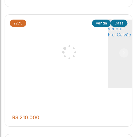
2273
Casa
.00
Imóvel a venda no Frei Galvão
2
1
2
44
m²
1
.00
.00
.00
140
m²
140
m²
140
m²
Residencial Frei Galvão
,
Jaú
,
São Paulo
,
Brasil
.00
.00
20
m
7
m
R$
210.000