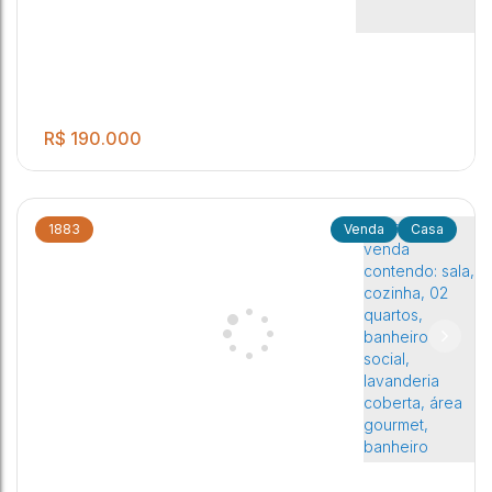
Residencial Frei Galvão
,
Jaú
,
São Paulo
,
Brasil
R$
190.000
1883
Casa
.00
2
Imóvel para venda no Residencial Frei Galvão!!!
1
2
70
m²
1
.00
.00
.00
140
m²
140
m²
140
m²
Residencial Frei Galvão
,
Jaú
,
São Paulo
,
Brasil
.00
.00
20
m
7
m