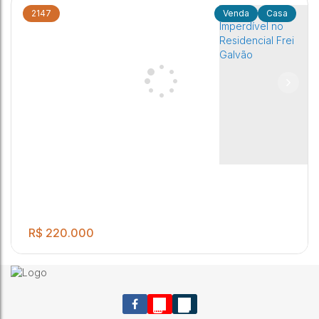
2147
Casa
Imóvel à venda - Frei Galvão
3
2 ~ 3
2
1
1
.00
140
m²
Residencial Frei Galvão
,
Jaú
,
Brasil
R$
220.000