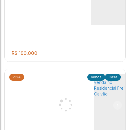
R$
190.000
2124
Casa
.00
IMÓVEL RESIDENCIAL FREI GALVÃO
2
1
2
1
140
m²
.00
.00
20
m
7
m