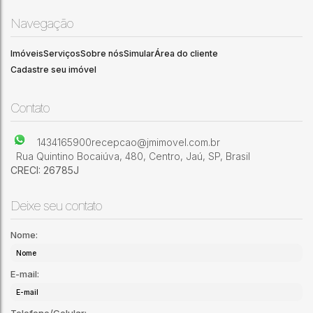
Navegação
Imóveis
Serviços
Sobre nós
Simular
Área do cliente
Cadastre seu imóvel
.00
Oportunidade Imperdível no Residencial Frei Galvão
3
2
2
1
140
m²
Residencial Frei Galvão
,
Jaú
,
São Paulo
,
Brasil
Contato
1434165900
recepcao@jmimovel.com.br
Rua Quintino Bocaiúva
,
480
,
Centro
,
Jaú
,
SP
,
Brasil
CRECI: 26785J
Deixe seu contato
Nome:
E-mail: