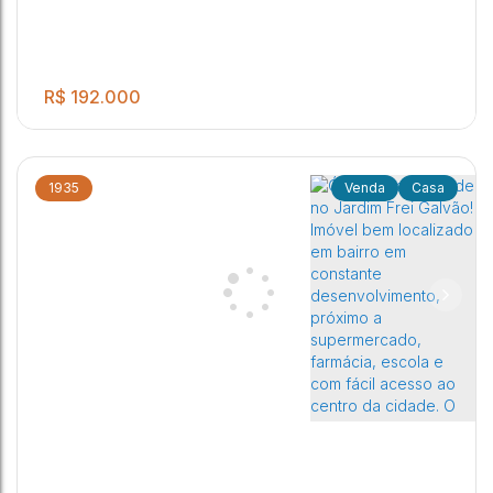
R$
192.000
1935
Casa
.00
Casa à venda contendo: sala, cozinha, 02 quartos, banheiro
2
2
2
140
m²
social, lavanderia coberta, área gourmet, banheiro externo,
garagem para 02 autos.
Residencial Frei Galvão
,
Jaú
,
São Paulo
,
Brasil