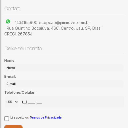
sonha com um lugar único, que une conforto, sofisticação e a
Residencial dos Pássaros
,
Jaú
,
São Paulo
,
Brasil
beleza da natureza, o Residencial dos Pássaros é o lugar
Contato
ideal para você! Dest
1434165900
recepcao@jmimovel.com.br
Rua Quintino Bocaiúva
,
480
,
Centro
,
Jaú
,
SP
,
Brasil
CRECI: 26785J
Deixe seu contato
Nome:
E-mail:
Telefone/Celular:
Li e aceito os
Termos de Privacidade