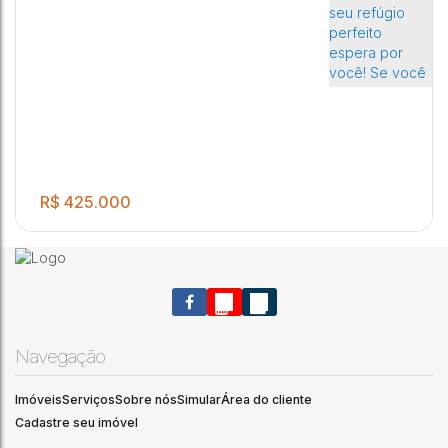
R$
425.000
Navegação
Imóveis
Serviços
Sobre nós
Simular
Área do cliente
.00
VENHA CONHECER O SEU NOVO LAR NO RESIDENCIAL DOS
2
2
2
2
160
m²
Cadastre seu imóvel
PÁSSAROS! O seu refúgio perfeito espera por você! Se você
.00
130
m²