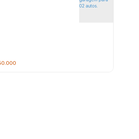
0.000
3
2
2
205
.50
m²
ormitórios, sala, cozinha, banheiro social,
nderia, banheiro externo e garagem para 02