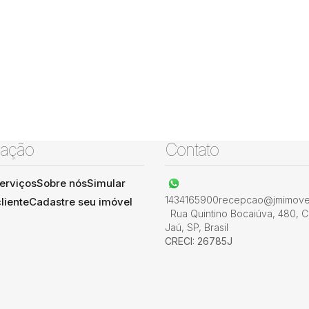
ação
Contato
erviços
Sobre nós
Simular
1434165900
recepcao@jmimovel
liente
Cadastre seu imóvel
Rua Quintino Bocaiúva
,
480
,
C
Jaú
,
SP
,
Brasil
CRECI: 26785J