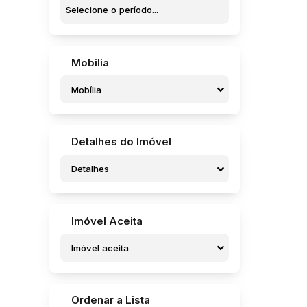
Jardim Pedro Ometto (5)
Jardim Pires de Campos (1)
Jardim Pires I (3)
Jardim Regina (6)
Mobilia
Jardim Rosa Branca (1)
Jardim Santa Helena (4)
Mobília
Jardim Santa Rosa (4)
Jardim Santa Terezinha (1)
Jardim Santo Onofre (1)
Jardim Sanzovo (8)
Detalhes do Imóvel
Jardim São Caetano (1)
Jardim São Caetano (1)
Detalhes
Jardim São Crispim (7)
Jardim São Francisco (4)
Jardim São José (2)
Imóvel Aceita
Jardim São José (Potunduva) (1)
Residencial Campo Belo (1)
Imóvel aceita
Residencial dos Pássaros (1)
Residencial Frei Galvão (7)
Residencial Marcio Soufen Redi (1)
Residencial Pedro Julian (Potunduva) (1)
Ordenar a Lista