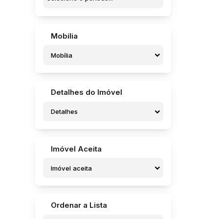
Jardim Parati (5)
Jardim Pedro Ometto (5)
Jardim Pires de Campos (1)
Jardim Pires I (3)
Mobilia
Jardim Regina (6)
Jardim Rosa Branca (1)
Mobília
Jardim Santa Helena (4)
Jardim Santa Rosa (4)
Jardim Santa Terezinha (1)
Detalhes do Imóvel
Jardim Santo Onofre (1)
Jardim Sanzovo (8)
Detalhes
Jardim São Caetano (1)
Jardim São Caetano (1)
Jardim São Crispim (7)
Jardim São Francisco (4)
Imóvel Aceita
Jardim São José (2)
Imóvel aceita
Jardim São José (Potunduva) (1)
Residencial Campo Belo (1)
Residencial dos Pássaros (1)
Residencial Frei Galvão (7)
Ordenar a Lista
Residencial Marcio Soufen Redi (1)