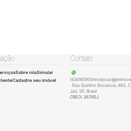
ação
Contato
erviços
Sobre nós
Simular
1434165900
recepcao@jmimovel
liente
Cadastre seu imóvel
Rua Quintino Bocaiúva
,
480
,
C
Jaú
,
SP
,
Brasil
CRECI: 26785J