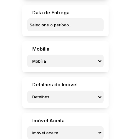
Jardim Orlando Chesini Ometto II (1)
Jardim Padre Augusto Sani (9)
Data de Entrega
Jardim Parati (5)
Jardim Pedro Ometto (5)
Jardim Pires de Campos (1)
Jardim Pires I (3)
Jardim Regina (6)
Mobilia
Jardim Rosa Branca (1)
Jardim Santa Helena (4)
Mobília
Jardim Santa Rosa (4)
Jardim Santa Terezinha (1)
Jardim Santo Onofre (1)
Jardim Sanzovo (8)
Detalhes do Imóvel
Jardim São Caetano (1)
Jardim São Caetano (1)
Detalhes
Jardim São Crispim (7)
Jardim São Francisco (4)
Jardim São José (2)
Imóvel Aceita
Jardim São José (Potunduva) (1)
Residencial Campo Belo (1)
Imóvel aceita
Residencial dos Pássaros (1)