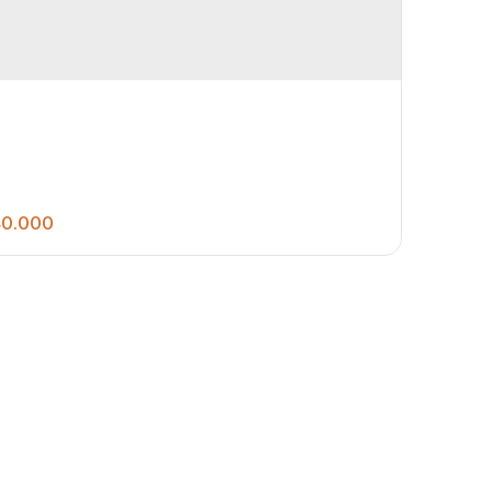
0.000
2
1
250
.00
m²
ormitórios Sala de estar Cozinha Banheiro
al Lavanderia coberta Quintal Garagem para