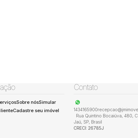
ação
Contato
erviços
Sobre nós
Simular
1434165900
recepcao@jmimovel
liente
Cadastre seu imóvel
Rua Quintino Bocaiúva
,
480
,
C
Jaú
,
SP
,
Brasil
CRECI: 26785J