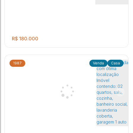
R$
180.000
1987
Casa
3 Dormitórios, sala de estar. cozinha, banheiro social,
3
1
2
lavanderia coberta e garagem para dois autos.
Jardim Orlando Chesini Ometto
,
Jaú
,
São Paulo
,
Brasil