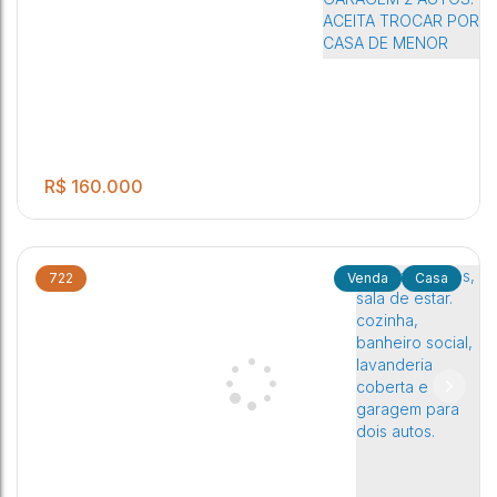
Jaú
,
São Paulo
,
Brasil
R$
160.000
722
Casa
CASA ASSOBRADADA : 3 DORMITÓRIOS,2 BANHEIROS
3
2
2
SOCIAIS, SALA DE ESTAR, COZINHA, LAVANDERIA COBERTA
E GARAGEM 2 AUTOS. ACEITA TROCAR POR CASA DE
Jardim Orlando Chesini Ometto
,
Jaú
,
São Paulo
,
Brasil
MENOR VALOR