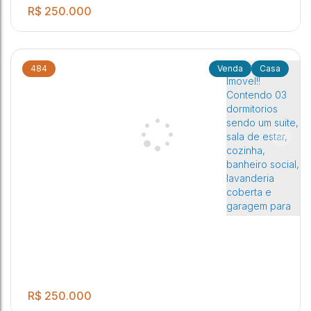
R$
250.000
484
Casa
.00
04 dormitórios sendo 01 suite 02 Banheiros Sociais Sala de
4
2
2
1
190
m²
estar e Sala de jantar Cozinha Lavanderia coberta Àrea
.00
140
m²
gourmet com churrasqueira Garagem pra dois autos.
Jardim Orlando Chesini Ometto
,
Jaú
,
São Paulo
,
Brasil
R$
250.000