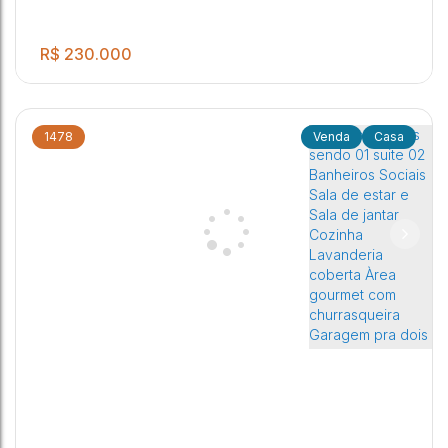
R$
230.000
1478
Casa
.00
02 dormitórios sendo 01 suite, banheiro social, sala, sala de
2
1
2
1
140
m²
jantar, cozinha e Garagem para 02 vagas auto.
Jardim Orlando Chesini Ometto
,
Jaú
,
São Paulo
,
Brasil