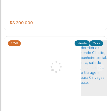
R$
200.000
1758
Casa
.00
Casa à Venda com ótima localização Imóvel contendo: 02
2
1
1
140
m²
quartos, sala, cozinha, banheiro social, lavanderia coberta,
garagem 1 auto
Jardim Orlando Chesini Ometto
,
Jaú
,
São Paulo
,
Brasil