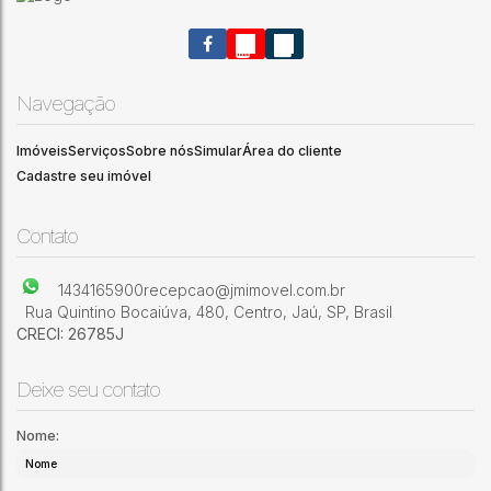
Navegação
Imóveis
Serviços
Sobre nós
Simular
Área do cliente
.00
Casa à Venda contendo: Sala, cozinha, três quartos sendo um
3
1
2
1
140
m²
Cadastre seu imóvel
suíte, 01 banheiro social, lavanderia coberta, garagem para
02 autos.
Jardim Orlando Chesini Ometto
,
Jaú
,
São Paulo
,
Brasil
Contato
1434165900
recepcao@jmimovel.com.br
Rua Quintino Bocaiúva
,
480
,
Centro
,
Jaú
,
SP
,
Brasil
CRECI: 26785J
Deixe seu contato
Nome: