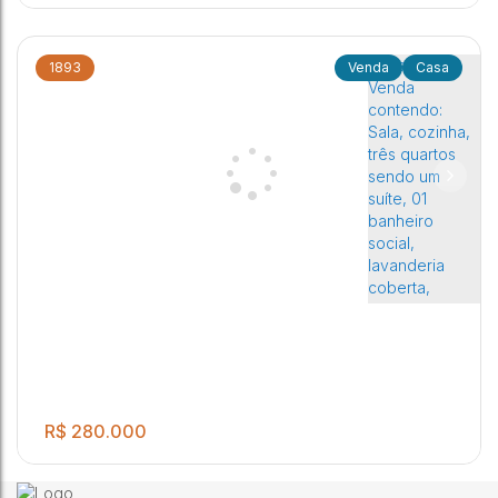
1893
Casa
Excelente Imovel!! Contendo 03 dormitorios sendo um suite,
3
2
2
1
sala de estar, cozinha, banheiro social, lavanderia coberta e
garagem para 02 autos
Jardim Orlando Chesini Ometto
,
Jaú
,
São Paulo
,
Brasil
R$
280.000