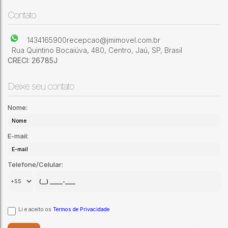
salas, cozinha, sala de jantar, 2 banheiros, - fundos , 1quarto,
Jardim Maria Luiza I
,
Jaú
,
São Paulo
,
Brasil
cozinha, lavanderia, quintal amplo com pomar
Contato
1434165900
recepcao@jmimovel.com.br
Rua Quintino Bocaiúva
,
480
,
Centro
,
Jaú
,
SP
,
Brasil
CRECI: 26785J
Deixe seu contato
Nome:
E-mail:
Telefone/Celular:
Li e aceito os
Termos de Privacidade