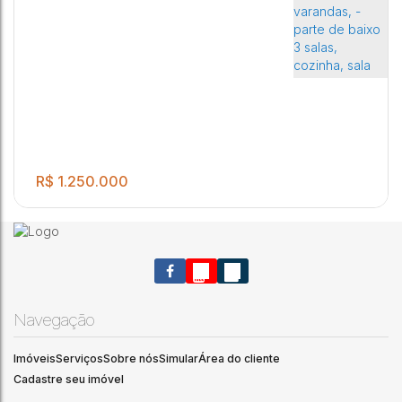
R$
1.250.000
Navegação
Imóveis
Serviços
Sobre nós
Simular
Área do cliente
.00
Imóvel á venda- Bairro Maria Luiza I Contendo 5 quartos
5
4
4
1
750
m²
Cadastre seu imóvel
sendo um suíte, 2 banheiros, 2 varandas, - parte de baixo 3