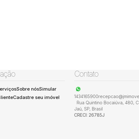
ação
Contato
erviços
Sobre nós
Simular
1434165900
recepcao@jmimovel
liente
Cadastre seu imóvel
Rua Quintino Bocaiúva
,
480
,
C
Jaú
,
SP
,
Brasil
CRECI: 26785J