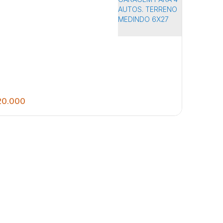
0.000
2
4
162
.00
m²
ORMITÓRIOS, SALA DE ESTAR,COZINHA,
HEIRO SOCIAL, LAVANDERIA COBERTA E