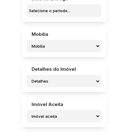
Jardim Parati (5)
Jardim Pedro Ometto (5)
Jardim Pires de Campos (1)
Jardim Pires I (3)
Jardim Regina (6)
Mobilia
Jardim Rosa Branca (1)
Jardim Santa Helena (4)
Mobília
Jardim Santa Rosa (4)
Jardim Santa Terezinha (1)
Jardim Santo Onofre (1)
Jardim Sanzovo (8)
Detalhes do Imóvel
Jardim São Caetano (1)
Jardim São Caetano (1)
Detalhes
Jardim São Crispim (7)
Jardim São Francisco (4)
Jardim São José (2)
Imóvel Aceita
Jardim São José (Potunduva) (1)
Residencial Campo Belo (1)
Imóvel aceita
Residencial dos Pássaros (1)
Residencial Frei Galvão (7)
Residencial Marcio Soufen Redi (1)