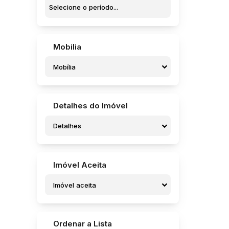
Jardim Padre Augusto Sani (9)
Jardim Parati (5)
Jardim Pedro Ometto (5)
Jardim Pires de Campos (1)
Mobilia
Jardim Pires I (3)
Jardim Regina (6)
Mobília
Jardim Rosa Branca (1)
Jardim Santa Rosa (4)
Jardim Santa Terezinha (1)
Jardim Santo Onofre (1)
Detalhes do Imóvel
Jardim Sanzovo (8)
Jardim São Caetano (1)
Detalhes
Jardim São Caetano (1)
Jardim São Crispim (7)
Jardim São Francisco (4)
Imóvel Aceita
Jardim São José (2)
Jardim São José (Potunduva) (1)
Imóvel aceita
Residencial Campo Belo (1)
Residencial dos Pássaros (1)
Residencial Frei Galvão (7)
Residencial Marcio Soufen Redi (1)
Ordenar a Lista