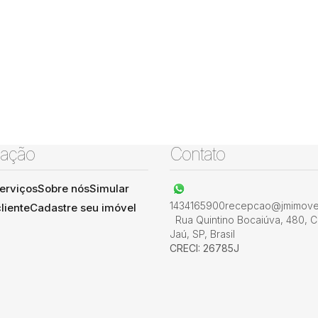
ação
Contato
erviços
Sobre nós
Simular
1434165900
recepcao@jmimovel
liente
Cadastre seu imóvel
Rua Quintino Bocaiúva
,
480
,
C
Jaú
,
SP
,
Brasil
CRECI: 26785J