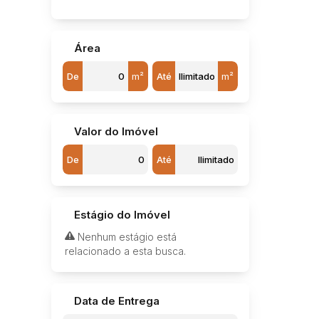
Jardim Doutor Roberto Pacheco (1)
Jardim Estádio (6)
Jardim Ferreira Dias (3)
Área
Jardim Geraldo Valentim (Potunduva) (2)
Jardim Ibirapuera (2)
De
m²
Até
m²
Jardim Itamarati (3)
Jardim Itatiaia (3)
Jardim João Ballan II (6)
Jardim Juliana (4)
Valor do Imóvel
Jardim Maria Cibele (1)
De
Até
Jardim Maria Luiza I (1)
Jardim Maria Luiza II (3)
Jardim Maria Luiza III (4)
Jardim Netinho Prado (4)
Estágio do Imóvel
Jardim Nova Jaú (10)
Jardim Novo Horizonte (5)
Nenhum estágio está
Jardim Odete (3)
relacionado a esta busca.
Jardim Olaria (Potunduva) (2)
Jardim Olímpia (3)
Jardim Orlando Chesini Ometto (8)
Data de Entrega
Jardim Orlando Chesini Ometto II (1)