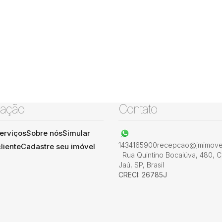
ação
Contato
erviços
Sobre nós
Simular
1434165900
recepcao@jmimovel
liente
Cadastre seu imóvel
Rua Quintino Bocaiúva
,
480
,
C
Jaú
,
SP
,
Brasil
CRECI: 26785J