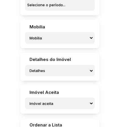
Jardim Padre Augusto Sani (9)
Jardim Parati (5)
Jardim Pedro Ometto (5)
Jardim Pires de Campos (1)
Jardim Pires I (3)
Mobilia
Jardim Regina (6)
Jardim Rosa Branca (1)
Mobília
Jardim Santa Helena (4)
Jardim Santa Rosa (4)
Jardim Santa Terezinha (1)
Detalhes do Imóvel
Jardim Santo Onofre (1)
Jardim Sanzovo (8)
Detalhes
Jardim São Caetano (1)
Jardim São Caetano (1)
Jardim São Crispim (7)
Jardim São Francisco (4)
Imóvel Aceita
Jardim São José (2)
Imóvel aceita
Jardim São José (Potunduva) (1)
Residencial Campo Belo (1)
Residencial dos Pássaros (1)
Residencial Frei Galvão (7)
Ordenar a Lista