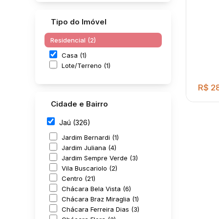
Tipo do Imóvel
Residencial (2)
Casa (1)
Lote/Terreno (1)
R$
28
Cidade e Bairro
Jaú (326)
Jardim Bernardi (1)
Jardim Juliana (4)
Jardim Sempre Verde (3)
Vila Buscariolo (2)
Centro (21)
Chácara Bela Vista (6)
3
EXC
Chácara Braz Miraglia (1)
Chácara Ferreira Dias (3)
Jard