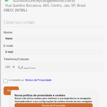
1434165900
recepcao@jmimovel.com.br
Rua Quintino Bocaiúva
,
480
,
Centro
,
Jaú
,
SP
,
Brasil
CRECI: 26785J
Deixe seu contato
Nome:
E-mail:
Telefone/Celular:
Li e aceito os
Termos de Privacidade
Nossa política de privacidade e cookies
Nosso site utiliza cookies para melhorar a sua experiência na navegação.
Você pode alterar suas configurações de cookies através do seu navegador.
Termos de Privacidade