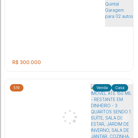
R$
300.000
519
Casa
.00
03 Dormitórios 02 Banheiros 02 Salas Cozinha Lavanderia
3
2
2
250
m²
coberta Quintal Garagem para 02 autos