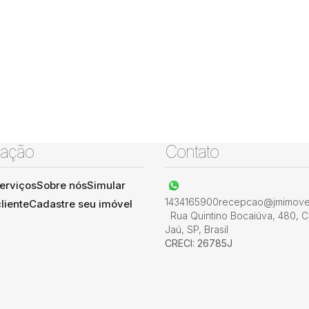
ação
Contato
erviços
Sobre nós
Simular
1434165900
recepcao@jmimovel
liente
Cadastre seu imóvel
Rua Quintino Bocaiúva
,
480
,
C
Jaú
,
SP
,
Brasil
CRECI: 26785J