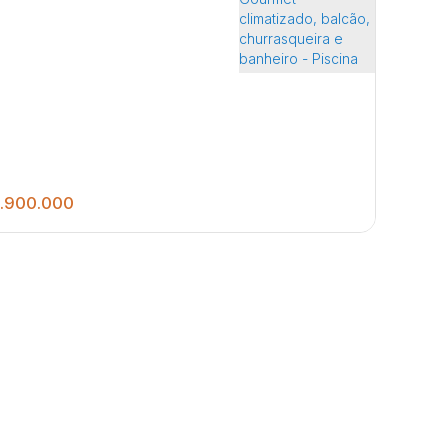
.900.000
3
3
3
600
.00
m²
rêssuítes c/ armários, closet e portas automáticas
ala com 03 ambientes - Cozinha com ilha e