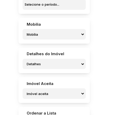
Jardim Orlando Chesini Ometto II (1)
Jardim Padre Augusto Sani (9)
Jardim Parati (5)
Jardim Pedro Ometto (5)
Jardim Pires de Campos (1)
Mobilia
Jardim Pires I (3)
Jardim Regina (6)
Mobília
Jardim Rosa Branca (1)
Jardim Santa Rosa (4)
Jardim Santa Terezinha (1)
Detalhes do Imóvel
Jardim Santo Onofre (1)
Jardim Sanzovo (8)
Detalhes
Jardim São Caetano (1)
Jardim São Caetano (1)
Jardim São Crispim (7)
Jardim São Francisco (4)
Imóvel Aceita
Jardim São José (2)
Imóvel aceita
Jardim São José (Potunduva) (1)
Residencial Campo Belo (1)
Residencial dos Pássaros (1)
Residencial Frei Galvão (7)
Ordenar a Lista