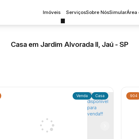
Imóveis
Serviços
Sobre Nós
Simular
Área 
Casa em Jardim Alvorada II, Jaú - SP
Casa
904