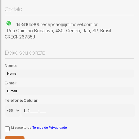
com piscina e churrasqueira Garagem para dois autos.
Conjunto Residencial Bernardi
,
Jaú
,
São Paulo
,
Brasil
Contato
1434165900
recepcao@jmimovel.com.br
Rua Quintino Bocaiúva
,
480
,
Centro
,
Jaú
,
SP
,
Brasil
CRECI: 26785J
Deixe seu contato
Nome:
E-mail:
Telefone/Celular:
Li e aceito os
Termos de Privacidade