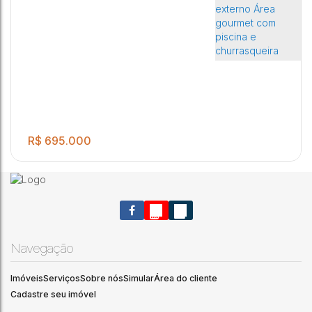
R$
695.000
Navegação
Imóveis
Serviços
Sobre nós
Simular
Área do cliente
3 Dormitórios sendo 2 suítes Sala de estar e Sala de Jantar
3
2
2
2
Cadastre seu imóvel
Cozinha Lavanderia coberta Banheiro externo Área gourmet