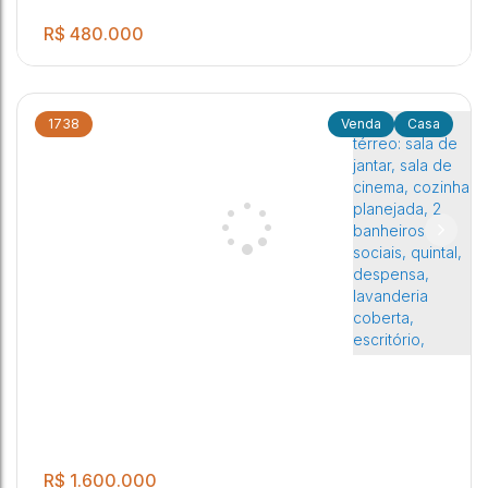
R$
480.000
1738
Casa
.00
04 dormitórios sendo 01 suíte 02 Cozinhas 03 Banheiros
4
3
3
1
250
m²
Sociais Sala Lavanderia Coberta Garagem para 03 autos. *
.00
200
m²
ACEITA FINANCIAMENTO*
Chácara Bela Vista
,
Jaú
,
São Paulo
,
Brasil
R$
1.600.000