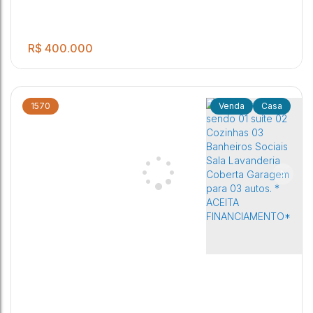
R$
400.000
1570
Casa
Imóvel à venda - Chácara Bela Vista
3
3
1
3
1
.00
250
m²
Chácara Bela Vista
,
Jaú
,
Brasil