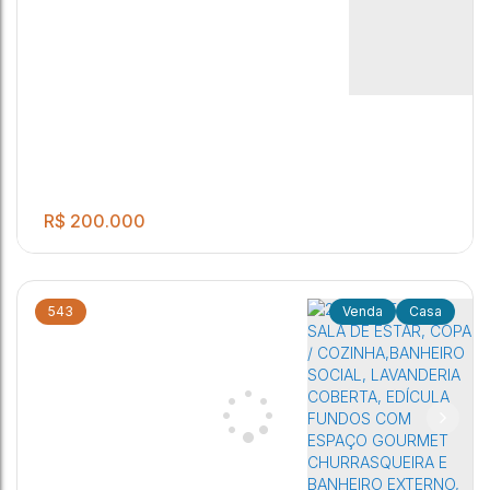
R$
200.000
543
Casa
.00
IMÓVEL LOCALIZAÇÃO PREVILEGIADA PROXIMO AO
3
2
1
2
200
m²
CENTRO