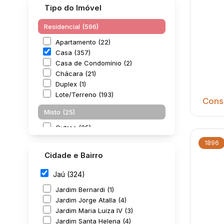
Tipo do Imóvel
Residencial (596)
Apartamento (22)
Casa (357)
Casa de Condomínio (2)
Chácara (21)
Duplex (1)
Lote/Terreno (193)
Consu
Misto (25)
Outros (25)
1896
Comercial (13)
Cidade e Bairro
Comercial (12)
Escritório (1)
Jaú (324)
Jardim Bernardi (1)
Jardim Jorge Atalla (4)
Casa
Jardim Maria Luiza IV (3)
Jardim Santa Helena (4)