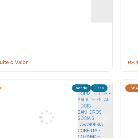
lte o Valor
R$
1
Casa
1664
03
, Jardim Orlando Chesini Ometto - Jaú
esta