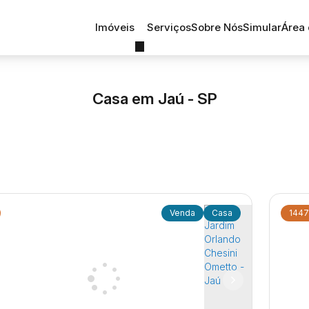
Imóveis
Serviços
Sobre Nós
Simular
Área 
Casa em Jaú - SP
Casa
1447