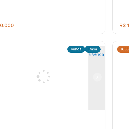
0.000
R$
1
Casa
1665
3
3
ormitórios 03 Banheiros Sociais 03 Salas
Cas
 Lavanderia coberta * IMÓVEL EXCELENTE
ga
A INVESTIDORES, TRÊS KITNETS NO MESMO
m Ferreira Dias
,
Jaú
,
São Paulo
,
Brasil
Ja
RENO *