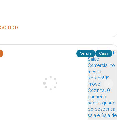
50.000
Casa
2
1
2
a com sala, cozinha, banheiro social, 02 Quartos,
ragem para 02 autos.
ú
,
São Paulo
,
Brasil