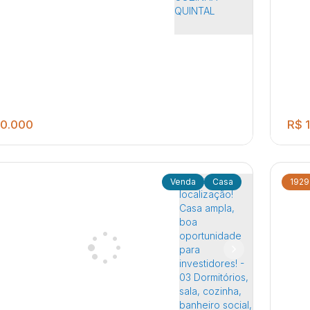
e q
,
São Paulo
,
Brasil
Dis
0.000
R$
1
Casa
1929
3
2
140
.00
m²
130
.00
m²
ÊS DORMITÓRIOS - SALA DE ESTAR - DOIS
02 
EIROS SOCIAIS - LAVANDERIA COBERTA -
Lav
INHA - QUINTAL
im Padre Augusto Sani
,
Jaú
,
São Paulo
,
Brasil
Dis