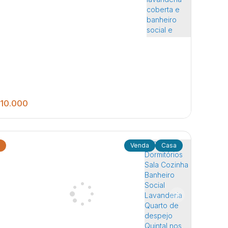
10.000
Casa
3
3
250
.00
m²
 casas no mesmo terreno com dormitório, sala de
r, cozinha, lavanderia coberta e banheiro social