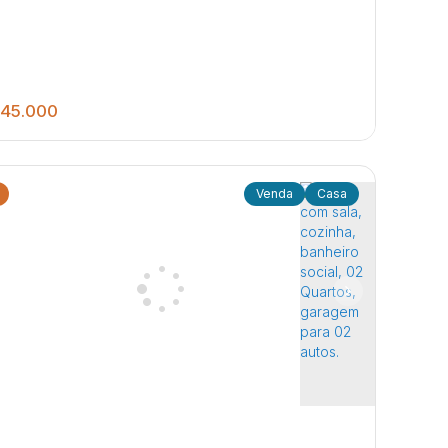
45.000
Casa
1
1
125
.00
m²
Dormitório Sala Cozinha Banheiro Social
vanderia
dim Sanzovo
,
Jaú
,
São Paulo
,
Brasil