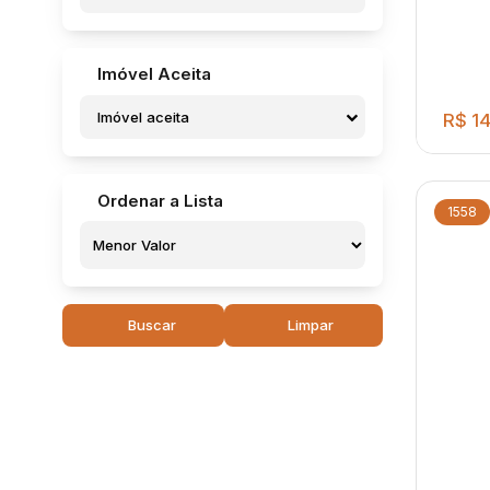
Jardim São José (Potunduva) (1)
Residencial Campo Belo (1)
Residencial dos Pássaros (1)
Imóvel Aceita
Residencial Frei Galvão (7)
Residencial Marcio Soufen Redi (1)
Imóvel aceita
R$
14
Residencial Pedro Julian (Potunduva) (1)
Vila Alves de Almeida (1)
Vila Assis (2)
Ordenar a Lista
Vila Carvalho (2)
1558
Vila Industrial (8)
Vila Maria Cristina (2)
Vila Netinho Prado (5)
Vila Nossa Senhora de Fátima (1)
Vila Nova (8)
Buscar
Limpar
Vila Nova Brasil (2)
Cons
Vila Nova Jaú (1)
Vila Padre Nosso (1)
Jardi
Vila Paulista (1)
Vila Sampaio Bueno (2)
Vila Santa Maria (2)
Vila São Judas Tadeu (1)