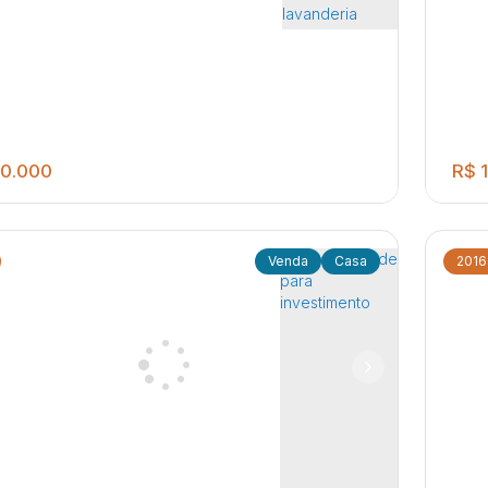
0.000
R$
1
Casa
2016
4
2
3
200
.00
m²
lente localização! Casa ampla, boa
Exc
tunidade para investidores! - 03 Dormitórios,
Distrit
, cozinha, banheiro social, lavanderia coberta -
coz
ito de Potunduva (Potunduva)
,
Jaú
,
São Paulo
,
Brasil
Jar
mitório, banheiro social, garagem
cob