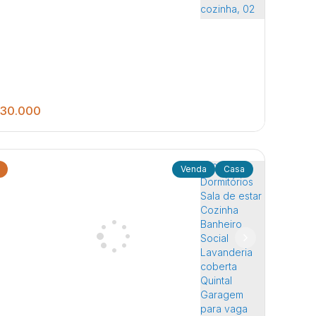
30.000
Casa
4
3
4
250
.00
m²
elente imóvel a Venda com ótima localização no
o de Potunduva Cada imóvel contendo: Sala,
inha, 02 quartos, banheiro social, lavanderia
dim Olaria (Potunduva)
,
Jaú
,
São Paulo
,
Brasil
erta, garagem para 02 autos.