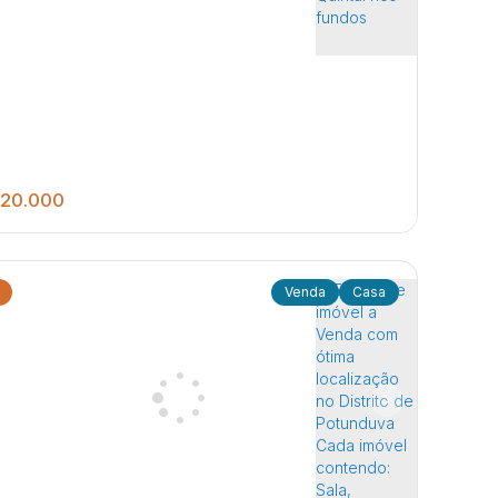
uintal.
trito de Potunduva (Potunduva)
,
Jaú
,
São Paulo
,
Brasil
20.000
Casa
2
1
240
.00
m²
Dormitórios Sala Cozinha Banheiro Social
anderia Quarto de despejo Quintal nos fundos
trito de Potunduva (Potunduva)
,
Jaú
,
São Paulo
,
Brasil