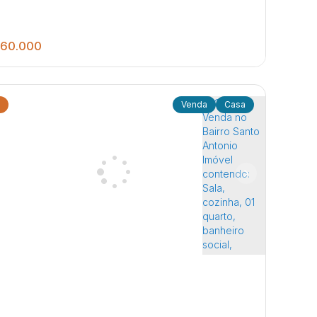
60.000
Casa
3
3
200
.00
m²
o Comercial no mesmo terreno! 1°
banheiro social, quarto de
pensa, sala e Sala de jantar , 01 dormitório 2°
dim Pedro Ometto
,
Jaú
,
São Paulo
,
Brasil
 02 dormitórios, 01 banheiro
social, despensa, lavanderia 3° Salão Comerc