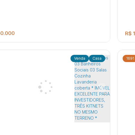
0.000
R$
1
Casa
1691
01 
trução com ótima estrutura em ponte de laje
La
m João Ballan II
,
Jaú
,
São Paulo
,
Brasil
Jar