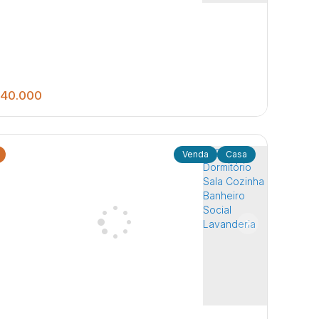
40.000
Casa
2
1
250
.00
m²
Dormitórios Sala de estar Cozinha Banheiro
ial Lavanderia coberta Quintal Garagem para
ga auto
dim Pires de Campos
,
Jaú
,
São Paulo
,
Brasil