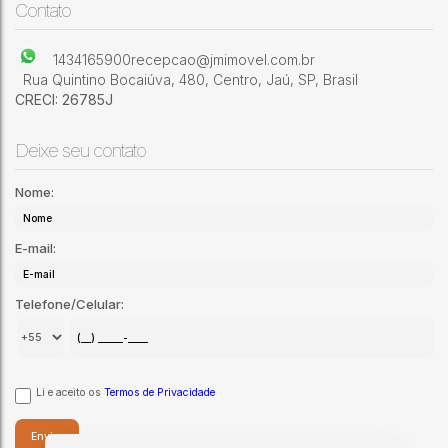
Jardim Vila Maria
,
Jaú
,
São Paulo
,
Brasil
Contato
1434165900
recepcao@jmimovel.com.br
Rua Quintino Bocaiúva
,
480
,
Centro
,
Jaú
,
SP
,
Brasil
CRECI: 26785J
Deixe seu contato
Nome:
E-mail:
Telefone/Celular:
Li e aceito os
Termos de Privacidade